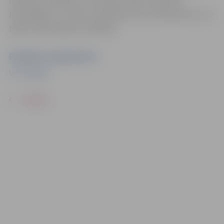
reklāmas mērķiem sacensību laikā uzņemtās
fotogrāfijas un video materiālus bez saskaņošanas ar
tajās redzamajiem cilvēkiem.
Pasākuma organizators
VK "Jelgava"
ATPAKAĻ