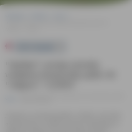
Sākumlapa
Pasākumi
Sports
“Optibet” Latvijas sieviešu volejbola čempionāta spēle: VK
“Jelgava”–“LU/RVS”
Powered by
“Optibet” Latvijas sieviešu
volejbola čempionāta spēle: VK
“Jelgava”–“LU/RVS”
06.03. 20:00 | Jelgavas novada Sporta centrā Aviācijas ielā 8F,
Sports
Jelgavā |
0.00 eiro
Pasākums var tikt fotografēts un filmēts. Sacensību
organizatoriem ir tiesības izmantot mārketinga un