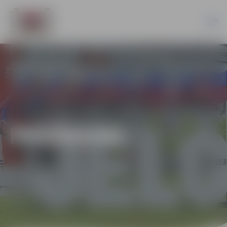
PASĀKUMI