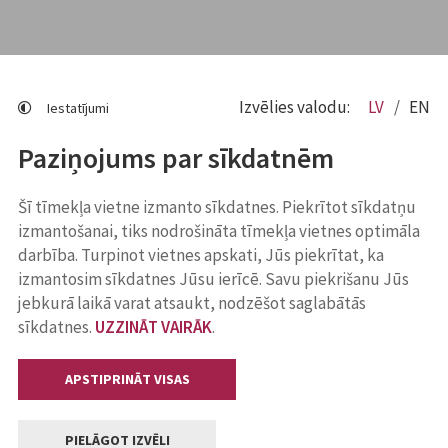
Izvēlies valodu:
LV
EN
Iestatījumi
Paziņojums par sīkdatnēm
Šī tīmekļa vietne izmanto sīkdatnes. Piekrītot sīkdatņu
izmantošanai, tiks nodrošināta tīmekļa vietnes optimāla
darbība. Turpinot vietnes apskati, Jūs piekrītat, ka
izmantosim sīkdatnes Jūsu ierīcē. Savu piekrišanu Jūs
jebkurā laikā varat atsaukt, nodzēšot saglabātās
sīkdatnes.
UZZINĀT VAIRĀK
.
APSTIPRINĀT VISAS
PIELĀGOT IZVĒLI