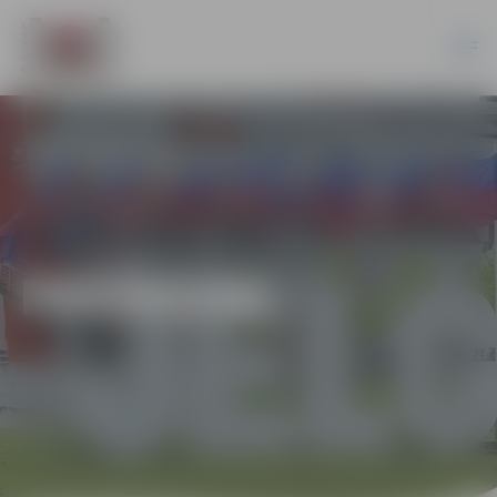
PASĀKUMI