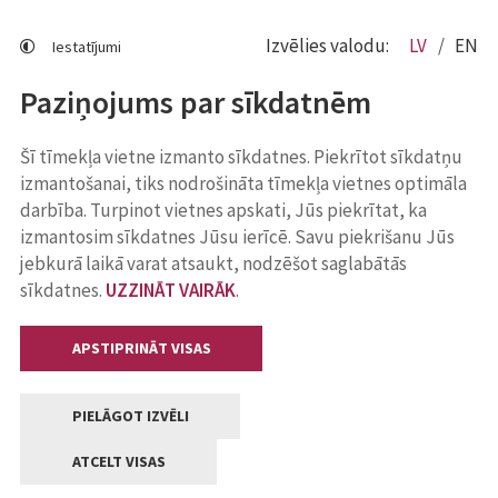
Izvēlies valodu:
LV
EN
Iestatījumi
Paziņojums par sīkdatnēm
Šī tīmekļa vietne izmanto sīkdatnes. Piekrītot sīkdatņu
izmantošanai, tiks nodrošināta tīmekļa vietnes optimāla
darbība. Turpinot vietnes apskati, Jūs piekrītat, ka
izmantosim sīkdatnes Jūsu ierīcē. Savu piekrišanu Jūs
jebkurā laikā varat atsaukt, nodzēšot saglabātās
sīkdatnes.
UZZINĀT VAIRĀK
.
APSTIPRINĀT VISAS
PIELĀGOT IZVĒLI
ATCELT VISAS