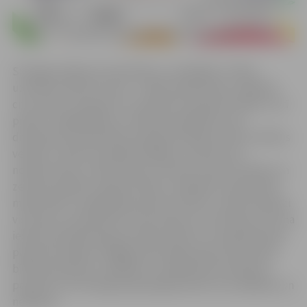
Sirsnīga izrāde par draudzību un atbildību. Pildot
uzticētos darbus varoņi – mācās sadarboties, palīdzēt
cits citam un saprast to, ka kopā var paveikt vairāk un arī
prieks ir lielāks.Bitīte ir nolēmusi palīdzēt savai
draudzenei bizbimārītei nopelnīt kabatas naudu. Bitītes
vecāki ir uzdevuši izpildīt dažādus uzdevumus –
nokrāsot sētu, aizdzīt lielos strazdus no ķiršu kokiem un
zemeņu dobēm, aplaistīt dārzu, palīdzēt uzspodrināt
māju. Bitīte ir apņēmības pilna to izdarīt, tomēr tik gludi
vis neiet, jo mazā bitīte ir ļoti slinka un visi darbiņi, ko viņa
iesāk, pēc kāda laika jau bitītei apnīk un viņa grib doties
pie jauna darbiņa. Palīgā steidz pļavas feja, kas iemācīs
bitītei pacietību, atbildību un palīdzēs šos darbiņus
paveikt, jo īsti draugi kopā spēj pārvarēt visus šķēršļus un
nedienas.