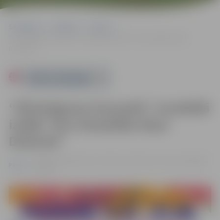
Sākumlapa
Pasākumi
Pilsēta
“Pārsteigumu karuselis” muzikālā izrāde “Kur Draudzība Skan
Dziesmā”
Powered by
“Pārsteigumu karuselis” muzikālā
izrāde “Kur Draudzība Skan
Dziesmā”
01.08. 11:00 | Rotaļu un atpūtas pilsētiņa Uzvaras parkā |
Bez
Pilsēta
maksas