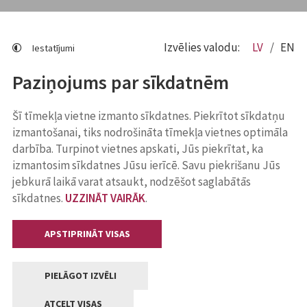
Izvēlies valodu:
LV
EN
Iestatījumi
Paziņojums par sīkdatnēm
Šī tīmekļa vietne izmanto sīkdatnes. Piekrītot sīkdatņu
izmantošanai, tiks nodrošināta tīmekļa vietnes optimāla
darbība. Turpinot vietnes apskati, Jūs piekrītat, ka
izmantosim sīkdatnes Jūsu ierīcē. Savu piekrišanu Jūs
jebkurā laikā varat atsaukt, nodzēšot saglabātās
sīkdatnes.
UZZINĀT VAIRĀK
.
APSTIPRINĀT VISAS
PIELĀGOT IZVĒLI
ATCELT VISAS