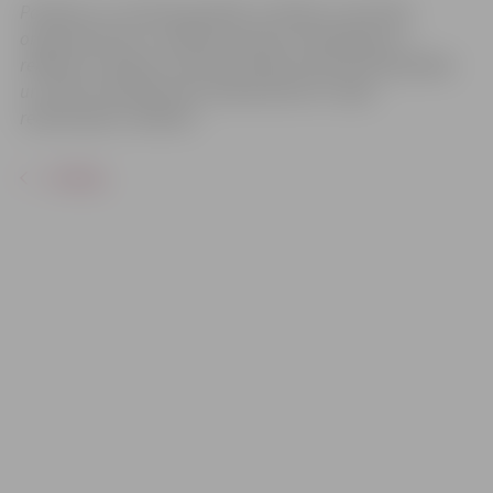
Pasākums var tikt fotografēts un filmēts. Sacensību
organizatoriem ir tiesības izmantot mārketinga un
reklāmas mērķiem sacensību laikā uzņemtās fotogrāfijas
un video materiālus bez saskaņošanas ar tajās
redzamajiem cilvēkiem.
ATPAKAĻ