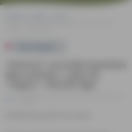
Sākumlapa
Pasākumi
Sports
“Ramirent” nacionālās basketbola līgas pusfināla 1. spēle: BK
“Jelgava”–“RSU/VEF Rīga”
Powered by
“Ramirent” nacionālās basketbola
līgas pusfināla 1. spēle: BK
“Jelgava”–“RSU/VEF Rīga”
27.03. 20:00 | Jelgavas sporta hallē Mātera ielā 44a, Jelgavā |
Sports
0.00 eiro
Skatītājiem ieeja pasākumā bez maksas.