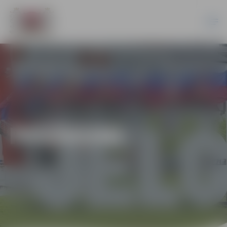
PASĀKUMI