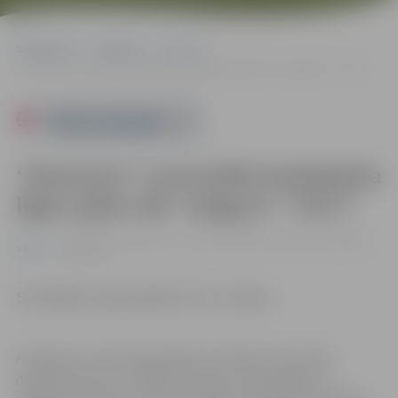
Sākumlapa
Pasākumi
Sports
“Ramirent” nacionālās basketbola līgas spēle: BK “Jelgava”–“RTU”
Powered by
“Ramirent” nacionālās basketbola
līgas spēle: BK “Jelgava”–“RTU”
02.02. 20:00 | Jelgavas sporta hallē Mātera ielā 44a, Jelgavā |
Sports
0.00 eiro
Skatītājiem ieeja pasākumā bez maksas.
Pasākums var tikt fotografēts un filmēts. Sacensību
organizatoriem ir tiesības izmantot mārketinga un