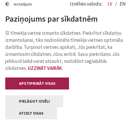
Izvēlies valodu:
LV
EN
Iestatījumi
Paziņojums par sīkdatnēm
Šī tīmekļa vietne izmanto sīkdatnes. Piekrītot sīkdatņu
izmantošanai, tiks nodrošināta tīmekļa vietnes optimāla
darbība. Turpinot vietnes apskati, Jūs piekrītat, ka
izmantosim sīkdatnes Jūsu ierīcē. Savu piekrišanu Jūs
jebkurā laikā varat atsaukt, nodzēšot saglabātās
sīkdatnes.
UZZINĀT VAIRĀK
.
APSTIPRINĀT VISAS
PIELĀGOT IZVĒLI
ATCELT VISAS