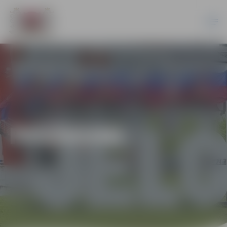
PASĀKUMI