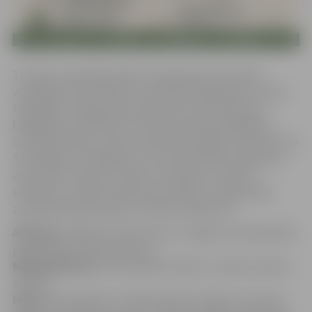
Trīs dienu vērienīgi svētki visai ģimenei, kas veltīti
veselīgam dzīvesveidam, sportiskai labbūtībai un pirts
tradīcijām. Programmā: praktiskas meistarklases ar
labākajiem pirtniekiem un pļavas zāļu pārzinātājiem,
izzinošas lekcijas, sporta treniņi brīvā dabā, izbraucieni ar
SUP dēļiem un kuģīšiem. Visu festivāla laiku darbosies
amatnieku tirdziņš un bērnu atrakcijas, savukārt
sestdien, 11. jūlija, vakarā visi aicināti uz tradicionālo
zaļumballi kopā ar grupu “Melns & Mirdzošs”.
Atbalsts:
Pasākums tiek rīkots ar Jelgavas valstspilsētas
pašvaldības līdzfinansējumu.
Mērķauditorija:
Visas paaudzes (bērni, vecāki, jaunieši,
seniori).
Ieeja:
Pensionāriem un bērniem līdz 12 gadu vecumam