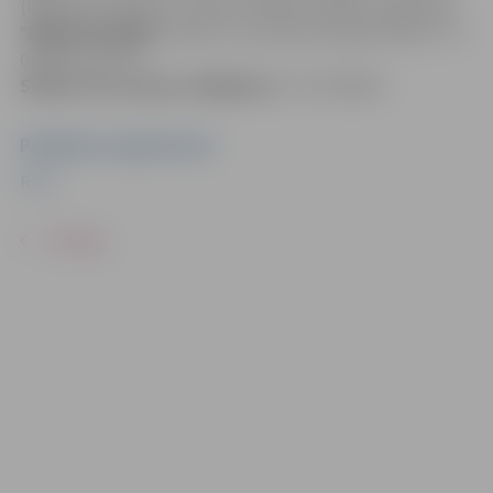
(ieskaitot) ieeja bez maksas. Pārējiem biļetes pieejamas
“
Biļešu Paradīze
” kasēs un internetā (atlaide 20% ar “3+
Ģimenes karti”).
Sīkāka informācija:
ritefest.lv
+37127196333
Pasākuma organizators
RITE
ATPAKAĻ