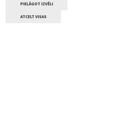
PIELĀGOT IZVĒLI
ATCELT VISAS
Kontakti
Jelgavas valstpilsētas pašvaldība
Lielā iela 11, Jelgava, LV-3001
+371 63005522
pasts@jelgava.lv
Klientu apkalpošana