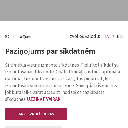
Izvēlies valodu:
LV
EN
Iestatījumi
Paziņojums par sīkdatnēm
Šī tīmekļa vietne izmanto sīkdatnes. Piekrītot sīkdatņu
izmantošanai, tiks nodrošināta tīmekļa vietnes optimāla
darbība. Turpinot vietnes apskati, Jūs piekrītat, ka
izmantosim sīkdatnes Jūsu ierīcē. Savu piekrišanu Jūs
jebkurā laikā varat atsaukt, nodzēšot saglabātās
sīkdatnes.
UZZINĀT VAIRĀK
.
APSTIPRINĀT VISAS