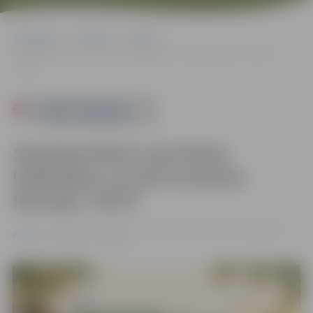
Sākumlapa
Pasākumi
Pilsēta
Starptautiskais sportiskas labbūtības un pirts kultūras festivāls
“RITE”
Powered by
Starptautiskais sportiskas
labbūtības un pirts kultūras
festivāls “RITE”
no 10.07. līdz 12.07. 15:00 | Lielupes labā krasta promenāde
Pilsēta
(Peldu iela, Jelgava)