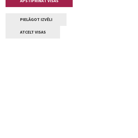
APSTIPRINĀT VISAS
PIELĀGOT IZVĒLI
ATCELT VISAS
Kontakti
Jelgavas valstpilsētas pašvaldība
Lielā iela 11, Jelgava, LV-3001
+371 63005522
pasts@jelgava.lv