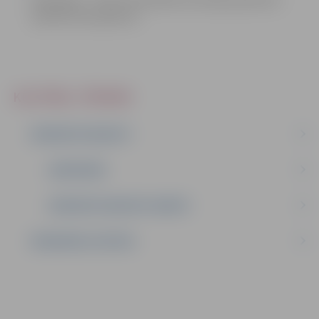
pilsētas lielo ģerboni
KULTŪRA, TŪRISMS
APSKATES OBJEKTI
AUDIOGIDS
APSKATES OBJEKTU KARTE
EKSKURSIJU VIETAS