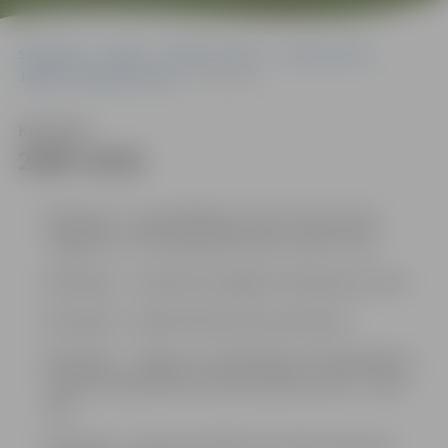
Sākumlapa
Pilsēta
Kultūra, tūrisms
Laika rats 100
Jelgavas 100 gadu hronika
2009–2018
Klausīties
2009–2018
2010. gads – apmeklētājiem atvērts atjaunotais
Jelgavas Sv. Trīsvienības baznīcas zvanu tornis
2010. gads – uzbūvēts Zemgales Olimpiskais centrs
2012. gads – atklāts Mītavas tilts pār Driksu
2015. gads – Jelgava svin dibināšanas 750. gadadienu.
Iekārtota pilsētnieku aktīvās atpūtas vieta – Pasta
sala
2016. gads – Valsts Heraldikas komisija apstiprina