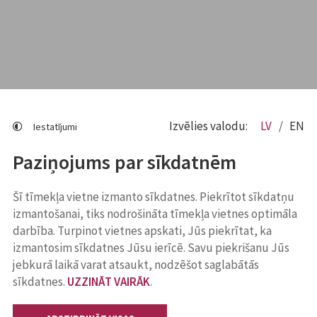
Izvēlies valodu:
LV
EN
Iestatījumi
Paziņojums par sīkdatnēm
Šī tīmekļa vietne izmanto sīkdatnes. Piekrītot sīkdatņu
izmantošanai, tiks nodrošināta tīmekļa vietnes optimāla
darbība. Turpinot vietnes apskati, Jūs piekrītat, ka
izmantosim sīkdatnes Jūsu ierīcē. Savu piekrišanu Jūs
jebkurā laikā varat atsaukt, nodzēšot saglabātās
sīkdatnes.
UZZINĀT VAIRĀK
.