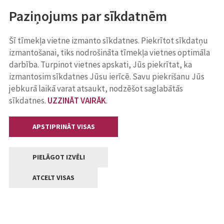
Paziņojums par sīkdatnēm
Šī tīmekļa vietne izmanto sīkdatnes. Piekrītot sīkdatņu
izmantošanai, tiks nodrošināta tīmekļa vietnes optimāla
darbība. Turpinot vietnes apskati, Jūs piekrītat, ka
izmantosim sīkdatnes Jūsu ierīcē. Savu piekrišanu Jūs
jebkurā laikā varat atsaukt, nodzēšot saglabātās
sīkdatnes.
UZZINĀT VAIRĀK
.
APSTIPRINĀT VISAS
PIELĀGOT IZVĒLI
ATCELT VISAS