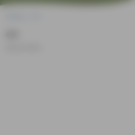
Sākumlapa
404
404
Lapa nav atrasta.