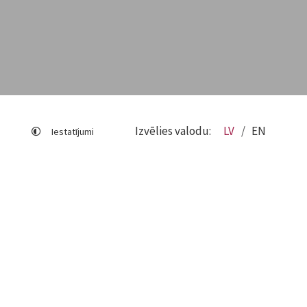
Izvēlies valodu:
LV
EN
Iestatījumi