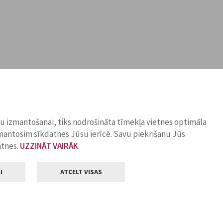
ņu izmantošanai, tiks nodrošināta tīmekļa vietnes optimāla
zmantosim sīkdatnes Jūsu ierīcē. Savu piekrišanu Jūs
atnes.
UZZINĀT VAIRĀK
.
I
ATCELT VISAS