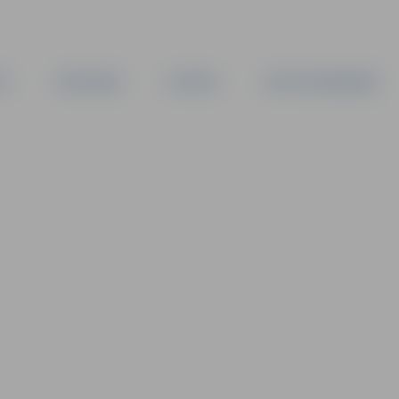
TA
PAŠVALDĪBA
IESTĀDES
KAPITĀLSABIEDRĪBAS