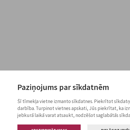
Paziņojums par sīkdatnēm
Šī tīmekļa vietne izmanto sīkdatnes. Piekrītot sīkdat
darbība. Turpinot vietnes apskati, Jūs piekrītat, ka i
jebkurā laikā varat atsaukt, nodzēšot saglabātās sīkd