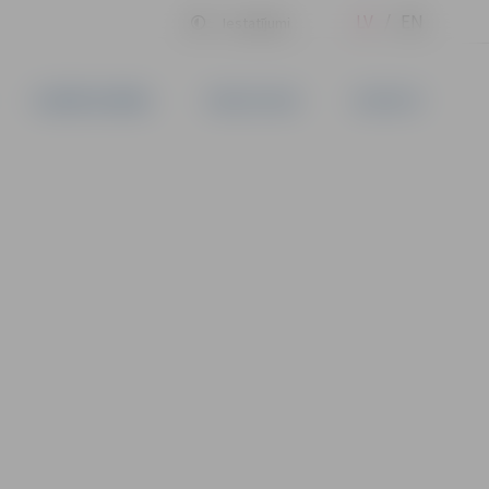
LV
EN
Iestatījumi
UZŅĒMĒJDARBĪBA
PAKALPOJUMI
KONTAKTI