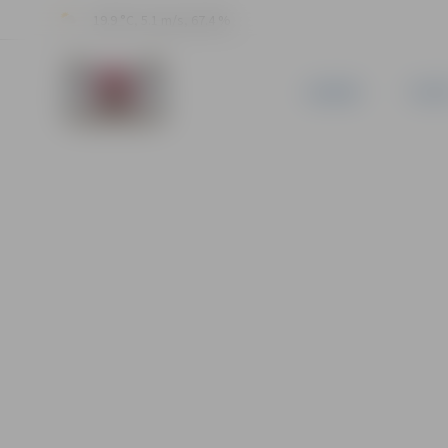
19.9 °C, 5.1 m/s, 67.4 %
JAUNUMI
PILSĒ