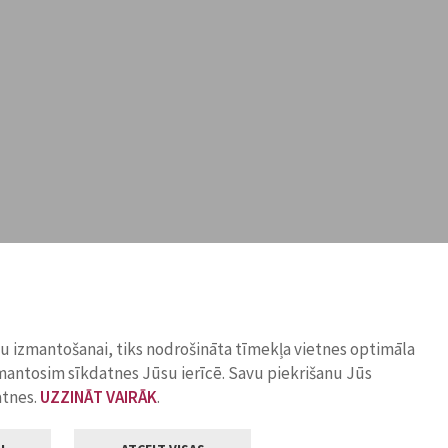
ņu izmantošanai, tiks nodrošināta tīmekļa vietnes optimāla
zmantosim sīkdatnes Jūsu ierīcē. Savu piekrišanu Jūs
atnes.
UZZINĀT VAIRĀK
.