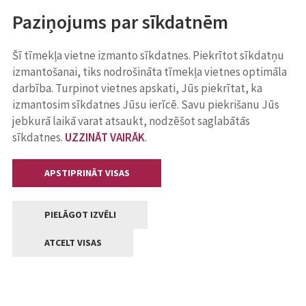
Paziņojums par sīkdatnēm
Šī tīmekļa vietne izmanto sīkdatnes. Piekrītot sīkdatņu
izmantošanai, tiks nodrošināta tīmekļa vietnes optimāla
darbība. Turpinot vietnes apskati, Jūs piekrītat, ka
izmantosim sīkdatnes Jūsu ierīcē. Savu piekrišanu Jūs
jebkurā laikā varat atsaukt, nodzēšot saglabātās
sīkdatnes.
UZZINĀT VAIRĀK
.
APSTIPRINĀT VISAS
PIELĀGOT IZVĒLI
ATCELT VISAS