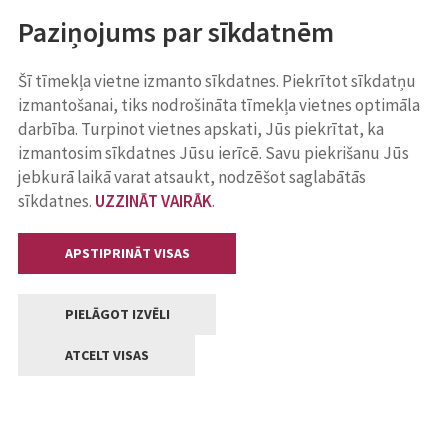
Paziņojums par sīkdatnēm
Šī tīmekļa vietne izmanto sīkdatnes. Piekrītot sīkdatņu
izmantošanai, tiks nodrošināta tīmekļa vietnes optimāla
darbība. Turpinot vietnes apskati, Jūs piekrītat, ka
izmantosim sīkdatnes Jūsu ierīcē. Savu piekrišanu Jūs
jebkurā laikā varat atsaukt, nodzēšot saglabātās
sīkdatnes.
UZZINĀT VAIRĀK
.
APSTIPRINĀT VISAS
PIELĀGOT IZVĒLI
ATCELT VISAS