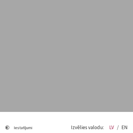
Izvēlies valodu:
LV
EN
Iestatījumi