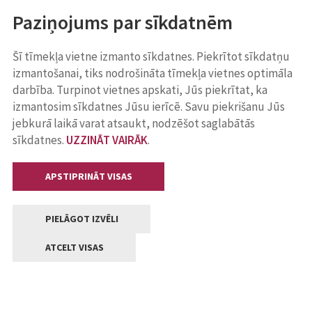
Paziņojums par sīkdatnēm
Šī tīmekļa vietne izmanto sīkdatnes. Piekrītot sīkdatņu
izmantošanai, tiks nodrošināta tīmekļa vietnes optimāla
darbība. Turpinot vietnes apskati, Jūs piekrītat, ka
izmantosim sīkdatnes Jūsu ierīcē. Savu piekrišanu Jūs
jebkurā laikā varat atsaukt, nodzēšot saglabātās
sīkdatnes.
UZZINĀT VAIRĀK
.
APSTIPRINĀT VISAS
PIELĀGOT IZVĒLI
ATCELT VISAS