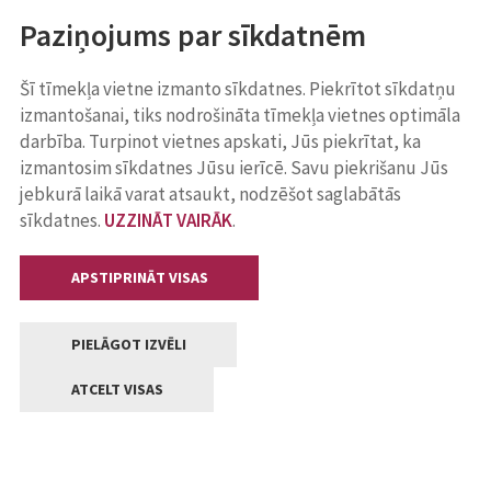
Paziņojums par sīkdatnēm
Šī tīmekļa vietne izmanto sīkdatnes. Piekrītot sīkdatņu
izmantošanai, tiks nodrošināta tīmekļa vietnes optimāla
darbība. Turpinot vietnes apskati, Jūs piekrītat, ka
izmantosim sīkdatnes Jūsu ierīcē. Savu piekrišanu Jūs
jebkurā laikā varat atsaukt, nodzēšot saglabātās
sīkdatnes.
UZZINĀT VAIRĀK
.
APSTIPRINĀT VISAS
PIELĀGOT IZVĒLI
ATCELT VISAS