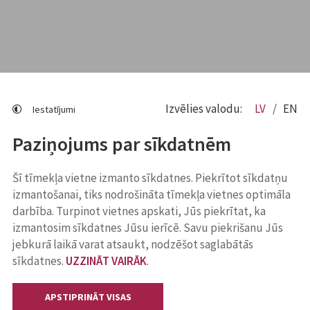
Izvēlies valodu:
LV
EN
Iestatījumi
Paziņojums par sīkdatnēm
Šī tīmekļa vietne izmanto sīkdatnes. Piekrītot sīkdatņu
izmantošanai, tiks nodrošināta tīmekļa vietnes optimāla
darbība. Turpinot vietnes apskati, Jūs piekrītat, ka
izmantosim sīkdatnes Jūsu ierīcē. Savu piekrišanu Jūs
jebkurā laikā varat atsaukt, nodzēšot saglabātās
sīkdatnes.
UZZINĀT VAIRĀK
.
APSTIPRINĀT VISAS