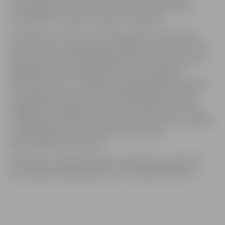
nodrošinājums 1760 eiro, reģistrācijas maksa 50 eiro,
maksimālais nomaksas termiņš – pieci gadi.
Pieteikties uz izsoli var līdz 2023. gada 5. septembrim
pulksten 17 AS ″Jelgavas siltumtīklu uzņēmums″, Pasta
iela 47, Jelgavā, 4.stāvā, 405.kabinetā (kontakttālrunis
63007064, e-pasts: info@jdhc.lv), darba dienās no
pulksten 8 līdz 17. Izsoles interesents par Būves apskati
var sazināties pa kontakttālruni 63007064 vai e-pasts:
info@jdhc.lv. Iepazīties ar izsoles noteikumiem var AS
″Jelgavas siltumtīklu uzņēmums″, Pasta iela 47, Jelgavā,
4.stāvā, 405.kabinetā, iepriekš sazinoties pa
kontakttālruni vai e-pastu.
Pretendentu reģistrācija tiek uzsākta pēc paziņojuma
publicēšana oficiālajā izdevumā ″Latvijas Vēstnesis″.