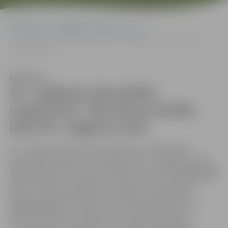
Sākumlapa
Sludinājumi, vakances, noma
AS “Jelgavas siltumtīklu uzņēmums” rīko būves Ganību ielā 57A,
Jelgavā, izsoli
Klausīties
AS “Jelgavas siltumtīklu
uzņēmums” rīko būves Ganību
ielā 57A, Jelgavā, izsoli
AS ″Jelgavas siltumtīklu uzņēmums″ 2023. gada 8.
septembrī pulksten 13.30 Pasta iela 47, Jelgavā, 4.stāvā,
405.kabinetā, rīko būves ar kadastra numuru 09005100006
Ganību ielā 57A, Jelgavā, kas sastāv no būves (bijusī
sūkņu stacijas ēka) 150 m2 ar kadastra apzīmējumu
09000100096001, mutisku izsoli ar augšupejošu soli.
Izsoles sākumcena 17600 eiro, izsoles solis 500 eiro,