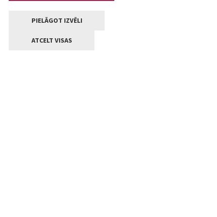
PIELĀGOT IZVĒLI
ATCELT VISAS
Kontakti
Jelgavas valstpilsētas pašvaldība
Lielā iela 11, Jelgava, LV-3001
+371 63005522
pasts@jelgava.lv