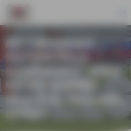
AS “JELGAVAS
SILTUMTĪKLU
UZŅĒMUMS” RĪKO
BŪVES GANĪBU
IELĀ 57A, JELGAVĀ,
IZSOLI