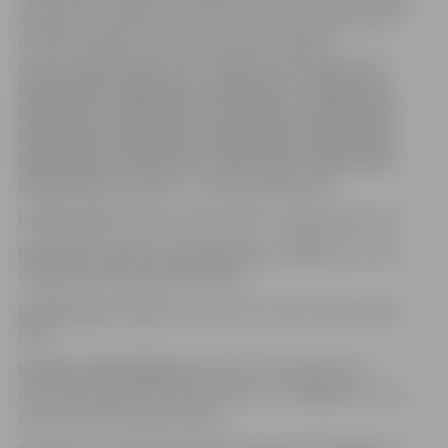
3
apaugumu kopējo krāju 3125,7 beram m
apjomā, kas
atrodas Jelgavas valstspilsētas pašvaldības
nekustamajos īpašumos ar kadastra apzīmējumiem
09000230009, 09000230010, 09000230011, 09000230012,
09000230015, 09000230021, 09000230022, 09000230024,
09000230038, 09000230039, 09000230040, 09000230041,
09000230042, 09000230043, 09000230044, 09000230045,
09000230046 (turpmāk – izsoles priekšmets).
Izsoles veids:
elektroniskā izsolē ar augšupejošu soli.
Izsolāmās mantas nosacītā cena:
3 000,00
euro
(trīs
tūkstoši
euro
00 centi) bez PVN.
Izsoles solis:
200,00
euro
(divi simti
euro
00 centi) bez
PVN
Izsoles nodrošinājums
noteikts 10% apmērā no
izsolāmā priekšmeta sākumcenas, t.i., 300,00
euro
(trīs
simti
euro
00 centi) bez PVN.