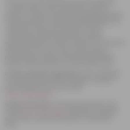
Personai, kura vēlas piedalīties izsolē, līdz 2024. gada
7. oktobrim jāveic izsoles nodrošinājuma samaksa,
ieskaitot to Jelgavas valstspilsētas pašvaldības iestādes
“Pilsētsaimniecība” kontā LV61UNLA0050001003121, AS
“SEB banka”, bankas kods UNLALV2X, ar atzīmi
“Nodrošinājums elektroniskajai izsolei “Augoša
apauguma krāja 3125,7 beram m3 apjomā” un, izmantojot
elektronisko izsoļu vietni https://izsoles.ta.gov.lv,
jānosūta lūgums Jelgavas valstspilsētas pašvaldības
iestādei “Pilsētsaimniecība” autorizēt dalību izsolē.
Izsoles pretendentu reģistrācija
notiek no 2024. gada
27. septembra plkst.13:00 līdz 2024. gada 7. oktobrim
plkst.23:59 elektronisko izsoļu vietnē
https://izsoles.ta.gov.lv
.
Izsoles norises laiks:
Izsole sākas elektronisko izsoļu
vietnē
https://izsoles.ta.gov.lv
2024. gada 27. septembri
plkst.13:00 un noslēdzas 2024. gada 17. oktobrī plkst.
13:00.