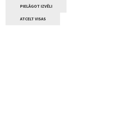
PIELĀGOT IZVĒLI
ATCELT VISAS
Kontakti
Jelgavas valstpilsētas pašvaldība
Lielā iela 11, Jelgava, LV-3001
+371 63005522
pasts@jelgava.lv
Klientu apkalpošana