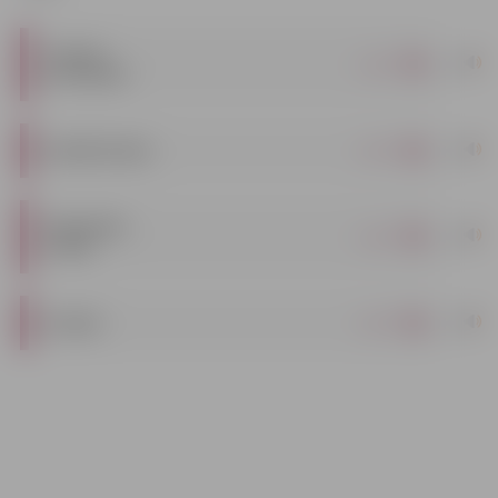
IZSOLES
|
pdf
NOTEIKUMI
|
pdf
NOVĒRTĒJUMS
APAUGUMA
|
pdf
PLĀNS
|
pdf
LĪGUMS