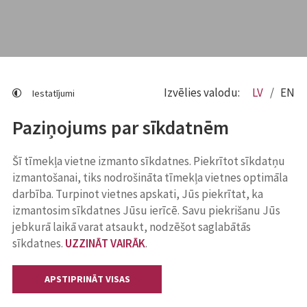
Izvēlies valodu:
LV
EN
Iestatījumi
Paziņojums par sīkdatnēm
Šī tīmekļa vietne izmanto sīkdatnes. Piekrītot sīkdatņu
izmantošanai, tiks nodrošināta tīmekļa vietnes optimāla
darbība. Turpinot vietnes apskati, Jūs piekrītat, ka
izmantosim sīkdatnes Jūsu ierīcē. Savu piekrišanu Jūs
jebkurā laikā varat atsaukt, nodzēšot saglabātās
sīkdatnes.
UZZINĀT VAIRĀK
.
APSTIPRINĀT VISAS