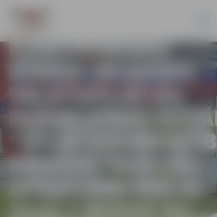
PAZIŅOJUMS PAR
ELEKTRONISKU
IZSOLI: JELGAVAS
VALSTSPILSĒTAS
PAŠVALDĪBAS IESTĀ
“PILSĒTSAIMNIECĪ
PĀRDOD “AUGOŠA
APAUGUMA KRĀJA
3125,7 BERAM M3