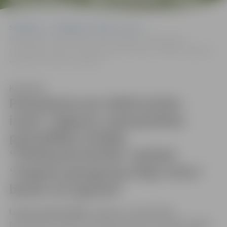
APJOMĀ”
Sākumlapa
Sludinājumi, vakances, noma
Paziņojums par elektronisku izsoli: Jelgavas valstspilsētas
pašvaldības iestāde “Pilsētsaimniecība” pārdod “Augoša apauguma
krāja 3125,7 beram m3 apjomā”
Klausīties
Paziņojums par elektronisku
izsoli: Jelgavas valstspilsētas
pašvaldības iestāde
“Pilsētsaimniecība” pārdod
“Augoša apauguma krāja 3125,7
beram m3 apjomā”
Izsoles organizētājs:
Jelgavas valstspilsētas
pašvaldības iestāde “Pilsētsaimniecība” pārdod augošo