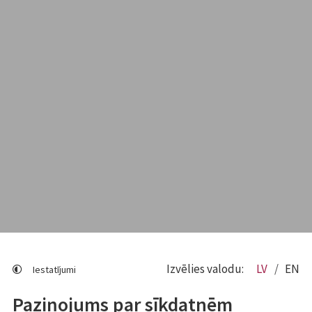
Izvēlies valodu:
LV
EN
Iestatījumi
Paziņojums par sīkdatnēm