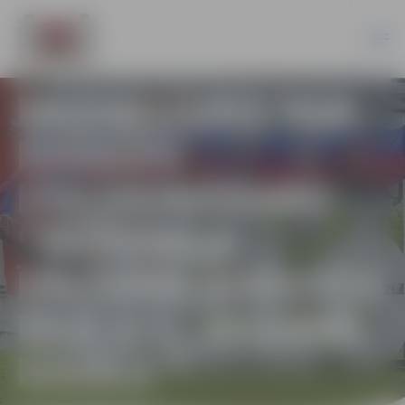
PAZIŅOJUMS PAR
IZSOLES
IZSLUDINĀŠANU
“DZĪVOKĻA
ĪPAŠUMA AUGUSTA
IELĀ 2-7, JELGAVĀ
IZSOLE ”