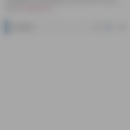
izstrādāšanu un noformēšanu), nosūtot tos uz e-pasta
adresi
pasts@jelgava.lv
.
|
docx
NOTEIKUMI