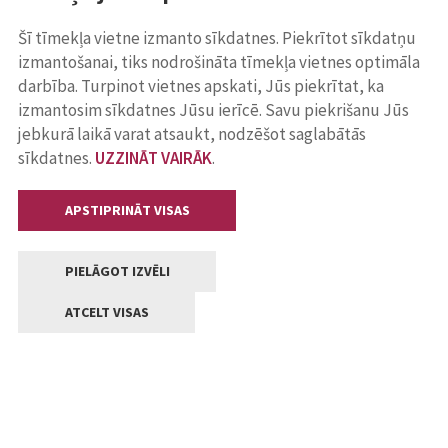
Šī tīmekļa vietne izmanto sīkdatnes. Piekrītot sīkdatņu
izmantošanai, tiks nodrošināta tīmekļa vietnes optimāla
darbība. Turpinot vietnes apskati, Jūs piekrītat, ka
izmantosim sīkdatnes Jūsu ierīcē. Savu piekrišanu Jūs
jebkurā laikā varat atsaukt, nodzēšot saglabātās
sīkdatnes.
UZZINĀT VAIRĀK
.
APSTIPRINĀT VISAS
PIELĀGOT IZVĒLI
ATCELT VISAS