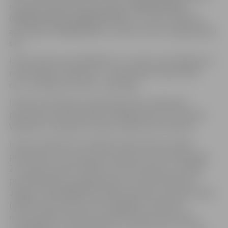
no būvēm (kadastra apzīmējums 09000020181001,
09000020181002, 09000020181003) un zemes (kadastra
apzīmējums 09000020181), mutisku izsoli ar augšupejošu
soli.
Izsoles sākumcena 5300,00
euro
, izsoles solis 100,00
euro
,
nodrošinājums 530,00
euro
, reģistrācijas maksa 50,00
euro
, nomaksas termiņš – pieci gadi.
Izsoles pretendentu reģistrācija tiek uzsākta pēc
paziņojuma publicēšanas oficiālajā izdevumā “Latvijas
Vēstnesis”, saskaņā ar izsoles noteikumos noteikto.
Izsoles noteikumos norādītos dokumentus izsoles
pretendents vai viņa pilnvarotā persona līdz 2024. gada
27. augustam plkst.16.00 var iesūtīt pa pastu, iesniegt
personīgi Klientu apkalpošanas centrā (Lielā iela 11,
Jelgava, tālr.63005559 dzīvokļa apskatei) vai elektroniski
(elektroniskais dokuments jāsagatavo atbilstoši
normatīvajiem aktiem par elektronisko dokumentu