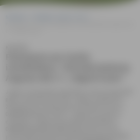
Sākumlapa
Sludinājumi, vakances, noma
Paziņojums par izsoles izsludināšanu “Dzīvokļa īpašuma Augusta ielā
2-7, Jelgavā izsole ”
Klausīties
Paziņojums par izsoles
izsludināšanu “Dzīvokļa īpašuma
Augusta ielā 2-7, Jelgavā izsole ”
Jelgavas valstspilsētas pašvaldības Izsoles komisija 2024.
gada 2. septembrī plkst.16.00 Jelgavā, Lielajā ielā 11,
207.telpā, rīko dzīvokļa īpašuma ar kadastra numuru
09009028784 Augusta ielā 2-7, Jelgavā, kas sastāv no
dzīvokļa Nr. 7 (telpu grupas kadastra apzīmējums
2
09000020181001006, kopējā platība 23,9 m
) un tam
piekrītošajām kopīpašuma 239/3154 domājamām daļām