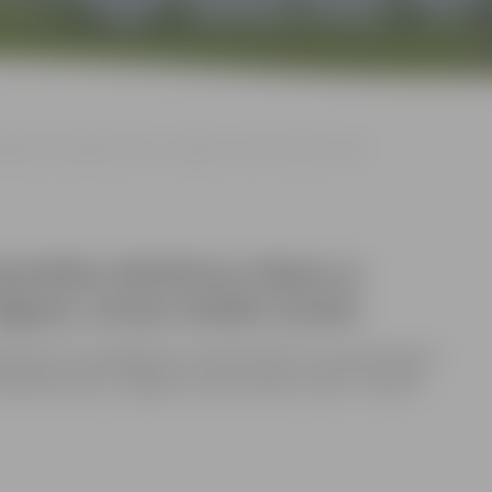
kojumu Vecpilsētas ielā 2, Jelgavā, nomas tiesību izsolei
eramikas darbnīcas telpas ar
elgavā, nomas tiesību izsolei
pieteikumu iesniegšanas termiņā izsolei “par nedzīvojamo
ilsētas ielā 2, Jelgavā, nomas tiesību izsole” neviens