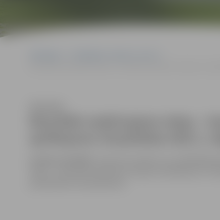
Sākumlapa
Sludinājumi, vakances, noma
Rezultāti nedzīvojamo telpu – keramikas darbnīcas telpas ar aprī
Klausīties
Rezultāti nedzīvojamo telpu – k
aprīkojumu Vecpilsētas ielā 2, J
Izsoles rezultāti
:
Izsole nav notikusi, jo norādītajā 
telpu – keramikas darbnīcas telpas ar aprīkojumu Vecp
pretendents nav pieteicies.