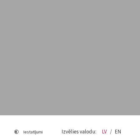
Izvēlies valodu:
LV
EN
Iestatījumi