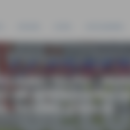
TA
PAŠVALDĪBA
IESTĀDES
KAPITĀLSABIEDRĪBAS
VOJAMO TELPU – KE
S AR APRĪKOJUMU VE
S TIESĪBU IZSOLEI