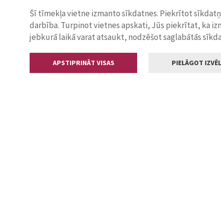
Šī tīmekļa vietne izmanto sīkdatnes. Piekrītot sīkdat
darbība. Turpinot vietnes apskati, Jūs piekrītat, ka i
jebkurā laikā varat atsaukt, nodzēšot saglabātās sīkd
APSTIPRINĀT VISAS
PIELĀGOT IZVĒL
Kontakti
Jelgavas valstp
Lielā iela 11
+371 630055
pasts@jelga