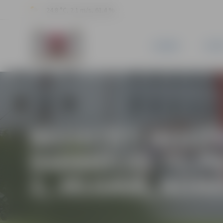
24.8 °C, 2.1 m/s, 61.4 %
JAUNUMI
PILSĒ
REZULTĀTI NEDZĪ
DARBNĪCAS TELPA
2, JELGAVĀ, NOMA