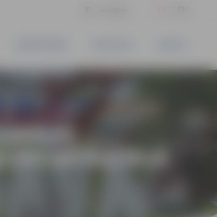
LV
EN
Iestatījumi
UZŅĒMĒJDARBĪBA
PAKALPOJUMI
KONTAKTI
RAMIKAS
CPILSĒTAS IELĀ