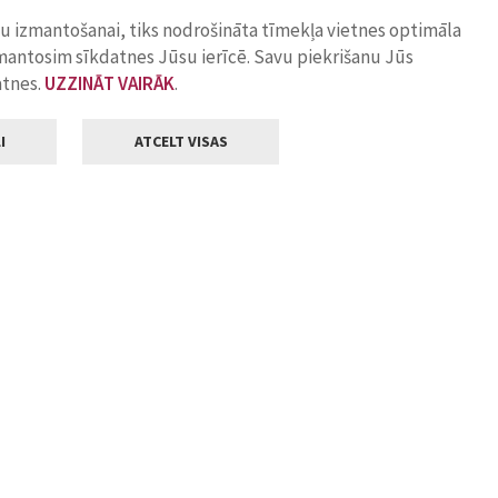
ņu izmantošanai, tiks nodrošināta tīmekļa vietnes optimāla
zmantosim sīkdatnes Jūsu ierīcē. Savu piekrišanu Jūs
atnes.
UZZINĀT VAIRĀK
.
I
ATCELT VISAS
Klientu apkalpošana
ilsētas pašvaldība
Darba laiks
, Jelgava, LV-3001
Pirmdienās
8.00 - 18.00
Otrdienās
8.00 - 17.00
22
Trešdienās
8.00 - 17.00
va.lv
Ceturtdienās
8.00 - 17.00
Piektdienās
8.00 - 14.30