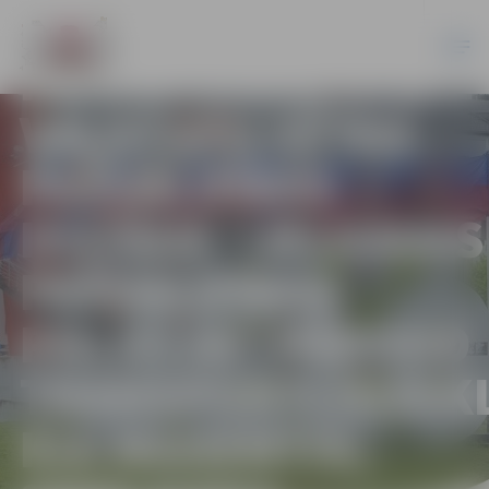
ELEKTRONISKU
IZSOLI: JELGAVAS
VALSTSPILSĒTAS
PAŠVALDĪBAS
IESTĀDE “JELGAVAS
PAŠVALDĪBAS
POLICIJA” PĀRDOD
TRANSPORTLĪDZEKL
KIA MAGENTIS,