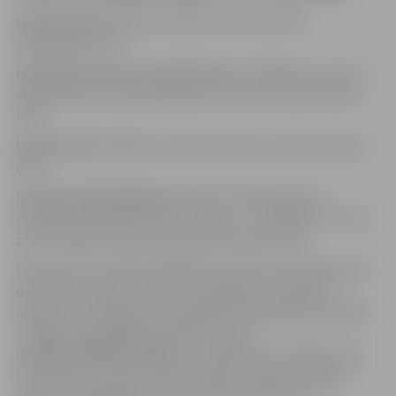
Izsoles veids:
atkārtotā elektroniskā izsolē ar
augšupejošu soli.
Izsolāmās mantas nosacītā cena:
1 296,00 euro (viens
tūkstotis divi simti deviņdesmit seši euro 00 centi) bez
PVN.
Izsoles solis:
50,00 euro (piecdesmit euro 00 centi) bez
PVN
Izsoles nodrošinājums
noteikts 10% apmērā no
izsolāmā priekšmeta sākumcenas, t.i., 129,60 euro (viens
simts divdesmit deviņi euro 60 centi) bez PVN.
Personai, kura vēlas piedalīties izsolē, līdz 2024. gada 24.
decembrim jāveic izsoles nodrošinājuma samaksa,
ieskaitot to Jelgavas valstspilsētas pašvaldības iestādei
“Jelgavas pašvaldības policija” kontā
LV09UNLA0008010130566, AS “SEB banka”, bankas kods
UNLALV2X, ar atzīmi “Nodrošinājums elektroniskajai