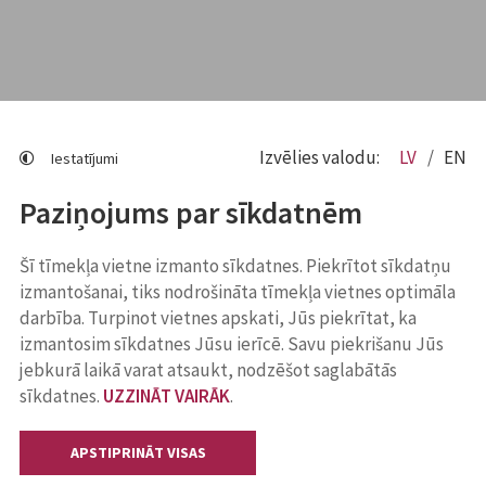
Izvēlies valodu:
LV
EN
Iestatījumi
Paziņojums par sīkdatnēm
Šī tīmekļa vietne izmanto sīkdatnes. Piekrītot sīkdatņu
izmantošanai, tiks nodrošināta tīmekļa vietnes optimāla
darbība. Turpinot vietnes apskati, Jūs piekrītat, ka
izmantosim sīkdatnes Jūsu ierīcē. Savu piekrišanu Jūs
jebkurā laikā varat atsaukt, nodzēšot saglabātās
sīkdatnes.
UZZINĀT VAIRĀK
.
APSTIPRINĀT VISAS