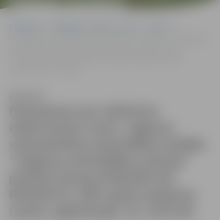
2007.GADA
IZLAIDUMS (VALSTS
Sākumlapa
Sludinājumi, vakances, noma
Izsoles
Paziņojums par atkārtotu elektronisku izsoli: Jelgavas valstspilsētas
REĢISTRĀCIJAS NR
pašvaldības iestāde “Jelgavas pašvaldības policija” pārdod
transportlīdzekli KIA MAGENTIS, 2007.gada izlaidums (valsts
GV5143)
reģistrācijas Nr. GV5143)
Klausīties
Paziņojums par atkārtotu
elektronisku izsoli: Jelgavas
valstspilsētas pašvaldības iestāde
“Jelgavas pašvaldības policija”
pārdod transportlīdzekli KIA
MAGENTIS, 2007.gada izlaidums
(valsts reģistrācijas Nr. GV5143)