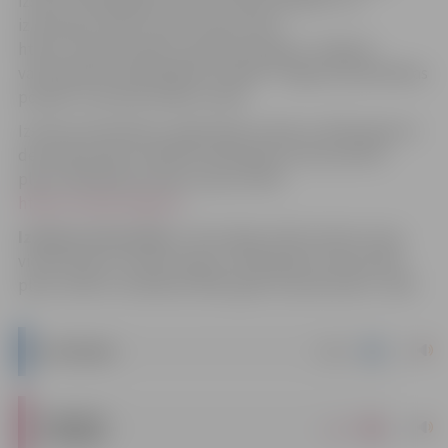
izsolei “KIA MAGENTIS valsts reģ. Nr.GV5143” un,
izmantojot elektronisko izsoļu vietni
https://izsoles.ta.gov.lv, jānosūta lūgums Jelgavas
valstspilsētas pašvaldības iestādei “Jelgavas pašvaldības
policija” autorizēt dalību izsolē.
Izsoles pretendentu reģistrācija notiek no 2024. gada 14.
decembra plkst.13:00 līdz 2024. gada 24. decembrim
plkst.23:59 elektronisko izsoļu vietnē
https://izsoles.ta.gov.lv
.
Izsoles norises laiks:
Izsole sākas elektronisko izsoļu
vietnē https://izsoles.ta.gov.lv 2024. gada 14. decembrī
plkst.13:00 un noslēdzas 2025. gada 3. janvārī plkst. 13:00.
|
docx
NOTEIKUMI
EKSPERTA
|
pdf
ATZINUMS