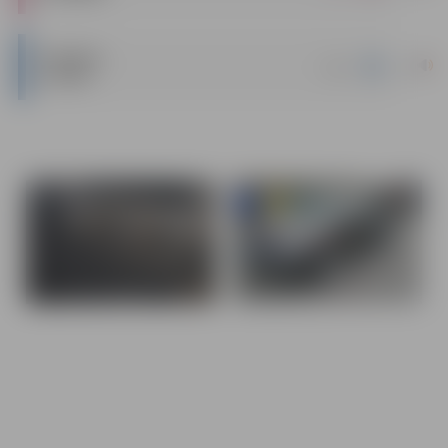
PIRKUMA
|
doc
LĪGUMS