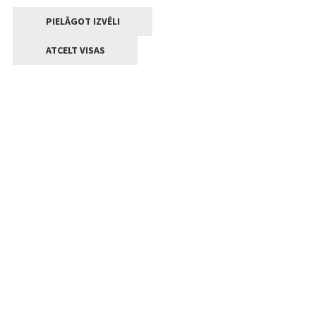
PIELĀGOT IZVĒLI
ATCELT VISAS
Kontakti
Jelgavas valstpilsētas pašvaldība
Lielā iela 11, Jelgava, LV-3001
+371 63005522
pasts@jelgava.lv
Klientu apkalpošana