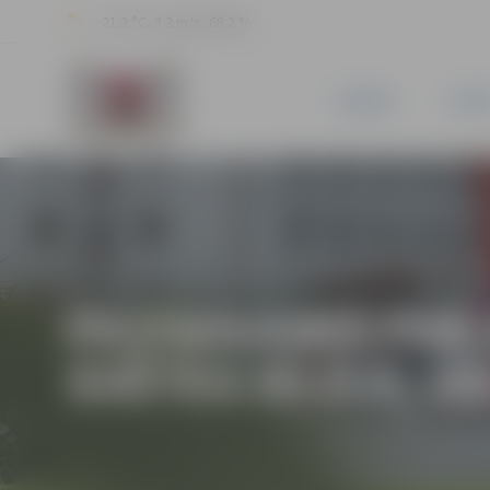
21.2 °C, 3.2 m/s, 68.2 %
JAUNUMI
PILSĒ
PAZIŅOJUMS PAR
SVĒTES IELĀ 8, J