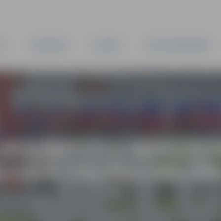
TA
PAŠVALDĪBA
IESTĀDES
KAPITĀLSABIEDRĪBAS
 ATKĀRTOTU NEKUST
ELGAVĀ TELPAS NR.0