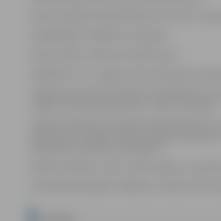
2
IZSOLES NOSĀCĪTĀ NOMAS MAKSA: 4,31 EUR/m
(neie
IZNOMĀŠANAS TERMIŅŠ: Līdz 5 gadiem
IZSOLES VEIDS : atkārtota rakstiskā izsole
IZNOMĀTĀJS: SIA “Jelgavas nekustamā īpašuma pārv
TERMIŅŠ UN VIETA PIETEIKUMU IESNIEGŠANAI: Līdz 2026.
Jelgavā, Pulkveža Brieža ielā 26, 2. stāvā, 15. kabinetā
IZSOLES NOLIKUMS UN NOMAS LĪGUMA PROJEKTS: Ar iz
iepazīties SIA “Jelgavas nekustamā īpašuma pārvalde
pašvaldības mājas lapā www.jelgava.lv .
OBJEKTA APSKATE ( VIETA, LAIKS): Objektu var apskatīt
LĪGUMA NOSLĒGŠANAS TERMIŅŠ un NOSACĪJUMI: Sask
NOLIKUMS