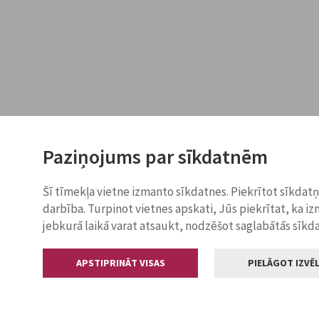
Paziņojums par sīkdatnēm
Šī tīmekļa vietne izmanto sīkdatnes. Piekrītot sīkdat
darbība. Turpinot vietnes apskati, Jūs piekrītat, ka i
jebkurā laikā varat atsaukt, nodzēšot saglabātās sīkd
APSTIPRINĀT VISAS
PIELĀGOT IZVĒL