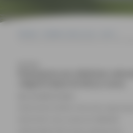
Sākumlapa
Sludinājumi, vakances, noma
Izsoles
Paziņojums par atkārtotu nekustamā īpašuma Svētes ielā 8, Jelg
Klausīties
Paziņojums par atkārtotu nekus
Jelgavā telpas Nr.001(1) nomu
ID Nr. SIA JNĪP-IZS-2026-7
NOMAS OBJEKTA ADRESE: Svētes ielā 8, Jelgavā telpas
KADASTRA NR.: Būve ar kadastra Nr. 9000010043
IZMANTOŠANAS VEIDS: birojam, pakalpojumiem;