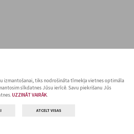
ņu izmantošanai, tiks nodrošināta tīmekļa vietnes optimāla
zmantosim sīkdatnes Jūsu ierīcē. Savu piekrišanu Jūs
atnes.
UZZINĀT VAIRĀK
.
I
ATCELT VISAS