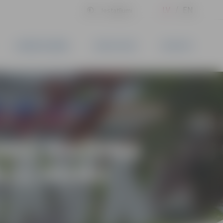
LV
EN
Iestatījumi
UZŅĒMĒJDARBĪBA
PAKALPOJUMI
KONTAKTI
AMĀ ĪPAŠUMA
01(1) NOMU