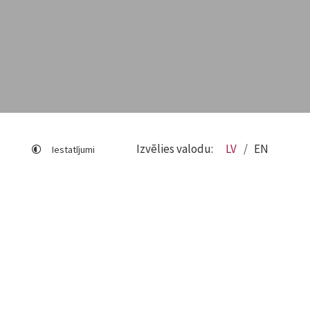
Izvēlies valodu:
LV
EN
Iestatījumi