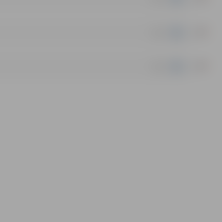
|
doc
|
doc