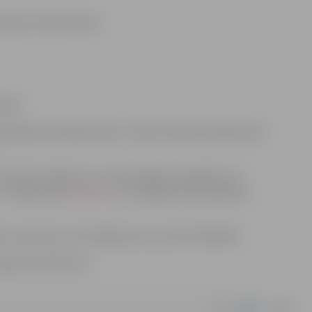
skaitot PVN) mēnesī
alde”
 gada 14.jūlijam plkst. 10:00. Pieteikumi jāiesniedz
soles nolikumu un nomas līguma projektu var
 ” mājas lapā
www.nip.lv
vai Jelgavas valstspilsētas
 sazinoties ar kontaktpersonu pa tālr. 29339125
aņā ar Nolikumu.
|
doc