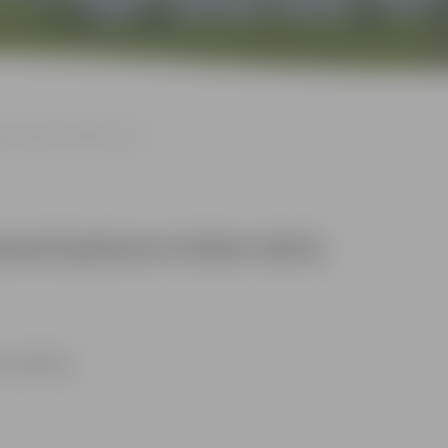
avā telpas Nr.001(1) nomu
tamā īpašuma Svētes ielā 8,
 Nr.001(1)