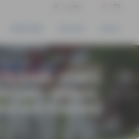
LV
EN
Iestatījumi
UZŅĒMĒJDARBĪBA
PAKALPOJUMI
KONTAKTI
CIEŠAMĀ ZEMES
ĀKŠANU MĀRAS
ĀDES NOTEIKUMU