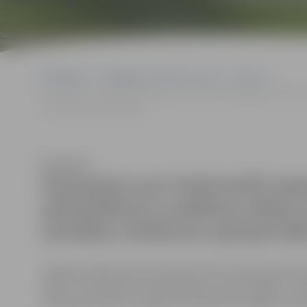
Sākumlapa
Sludinājumi, vakances, noma
Izsoles
Paziņojums par funkcionāli nepieciešamā zemes gabala robežu pā
noteikumu apstiprināšanu
Klausīties
Paziņojums par funkcionāli nep
pārskatīšanas uzsākšanu Māras i
izstrādes noteikumu apstiprinā
Jelgavas pilsētas domes Zemes lietu komisija informē,
Nr.8/1 “Funkcionāli nepieciešamā zemes gabala ro
mājai Māras ielā 6, Jelgavā un projekta izstrādes note