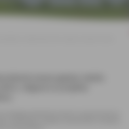
rskatīšanas uzsākšanu Māras ielā 6, Jelgavā un projekta izstrādes
ieciešamā zemes gabala robežu
elā 6, Jelgavā un projekta
šanu
 ka 2019.gada 26.jūnijā tika izskatīts un pieņemts lēmums
bežu pārskatīšanas uzsākšana daudzdzīvokļu dzīvojamai
ikumu apstiprināšana”.