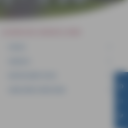
SLUDINĀJUMI, VAKANCES, NOMA
IZSOLES
VAKANCES
NEDZĪVOJAMĀS TELPAS
SAKŅU DĀRZU ZEMES NOMA