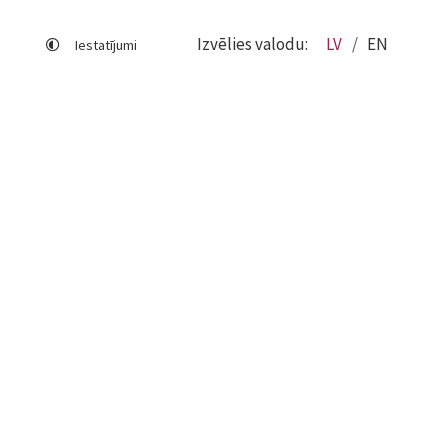
Izvēlies valodu:
LV
EN
Iestatījumi
Lapas karte
Viegli lasīt
Sociālo mediju lietošana
Sīkdatņu izmantošana