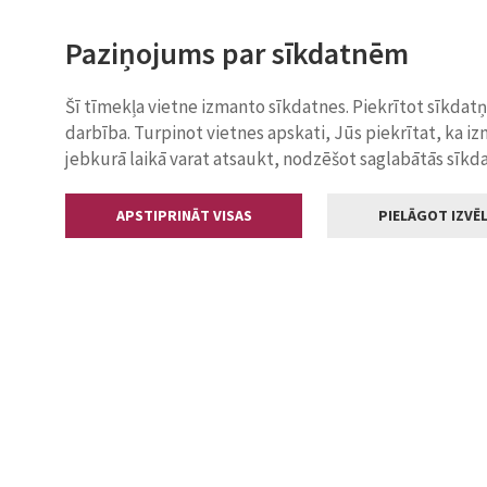
Paziņojums par sīkdatnēm
Šī tīmekļa vietne izmanto sīkdatnes. Piekrītot sīkdat
darbība. Turpinot vietnes apskati, Jūs piekrītat, ka i
jebkurā laikā varat atsaukt, nodzēšot saglabātās sīkd
APSTIPRINĀT VISAS
PIELĀGOT IZVĒL
Kontakti
Jelgavas valstp
Lielā iela 11
+371 630055