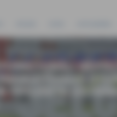
TA
PAŠVALDĪBA
IESTĀDES
KAPITĀLSABIEDRĪBAS
FUNKCIONĀLI NEPIE
PĀRSKATĪŠANAS UZS
 UN PROJEKTA IZSTR