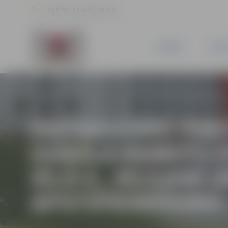
18.8 °C, 4.1 m/s, 73.7 %
JAUNUMI
PILSĒ
PAZIŅOJUMS PAR 
GABALA ROBEŽU 
IELĀ 6, JELGAVĀ
APSTIPRINĀŠANU