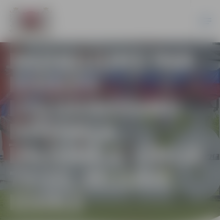
PAZIŅOJUMS PAR
IZSOLES
IZSLUDINĀŠANU
DZĪVOKĻA
ĪPAŠUMA 6. LĪNIJĀ
72-15, JELGAVĀ
IZSOLE