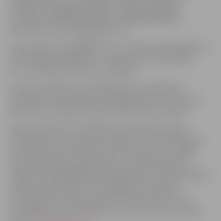
278/9225 domājamām daļām no būvēm (kadastra
apzīmējums 09000300018003 un 09000300018004),
mutisku izsoli ar augšupejošu soli.
Izsoles sākumcena 9900,00
euro
, izsoles solis 100,00
euro
,
nodrošinājums 990,00
euro
, reģistrācijas maksa 50,00
euro
, nomaksas termiņš – pieci gadi.
Izsoles pretendentu reģistrācija tiek uzsākta pēc
paziņojuma publicēšanas oficiālajā izdevumā “Latvijas
Vēstnesis”, saskaņā ar izsoles noteikumos noteikto.
Izsoles noteikumos norādītos dokumentus izsoles
pretendents vai viņa pilnvarotā persona līdz 2025. gada
14. oktobrim plkst.16.00 var iesūtīt pa pastu, iesniegt
personīgi Klientu apkalpošanas centrā (Lielā iela 11,
Jelgava, tālr.63005559 dzīvokļa apskatei) vai elektroniski
(elektroniskais dokuments jāsagatavo atbilstoši
normatīvajiem aktiem par elektronisko dokumentu
izstrādāšanu un noformēšanu), nosūtot tos uz e-pasta