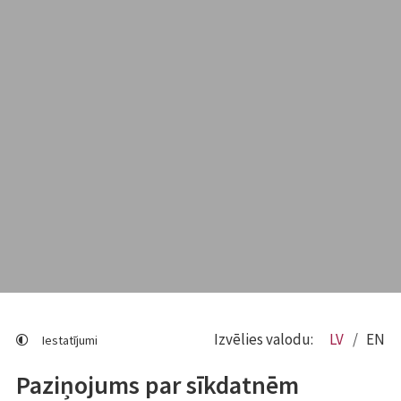
Izvēlies valodu:
LV
EN
Iestatījumi
Paziņojums par sīkdatnēm