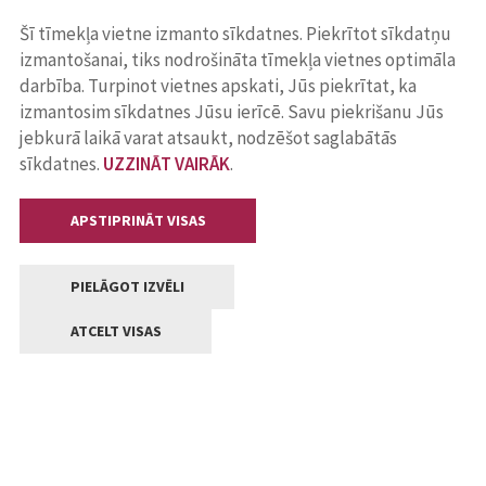
Šī tīmekļa vietne izmanto sīkdatnes. Piekrītot sīkdatņu
izmantošanai, tiks nodrošināta tīmekļa vietnes optimāla
darbība. Turpinot vietnes apskati, Jūs piekrītat, ka
izmantosim sīkdatnes Jūsu ierīcē. Savu piekrišanu Jūs
jebkurā laikā varat atsaukt, nodzēšot saglabātās
sīkdatnes.
UZZINĀT VAIRĀK
.
APSTIPRINĀT VISAS
PIELĀGOT IZVĒLI
ATCELT VISAS