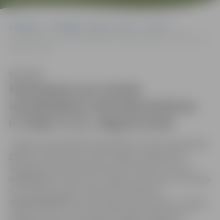
Sākumlapa
Sludinājumi, vakances, noma
Izsoles
Paziņojums par izsoles izsludināšanu dzīvokļa īpašuma 6. līnijā 72-15,
Jelgavā izsole
Klausīties
Paziņojums par izsoles
izsludināšanu dzīvokļa īpašuma
6. līnijā 72-15, Jelgavā izsole
Jelgavas valstspilsētas pašvaldības Izsoles komisija 2025.
gada 20. oktobrī plkst. 16.00
Jelgavā, Lielajā ielā 11,
207.telpā, rīko dzīvokļa īpašuma ar kadastra numuru
09009028544 6. līnijā 72-15, Jelgavā, kas sastāv no dzīvokļa
Nr. 15 (telpu grupa ar kadastra apzīmējumu
09000300018003015, divas istabas, krāsns apkure, kopējā
2
platība 27,8 m
) un tam piekrītošajām kopīpašuma