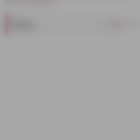
adresi
pasts@jelgava.lv
.
IZSOLES
|
pdf
NOTEIKUMI