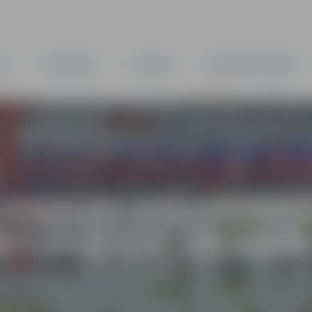
TA
PAŠVALDĪBA
IESTĀDES
KAPITĀLSABIEDRĪBAS
IZSOLES IZSLUDINĀ
 IELĀ 5-4, JELGAVĀ