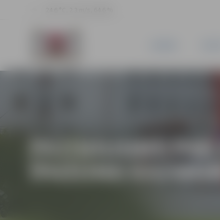
24.6 °C, 2.3 m/s, 64.6 %
JAUNUMI
PILSĒ
PAZIŅOJUMS PAR 
ĪPAŠUMA KAZARMES