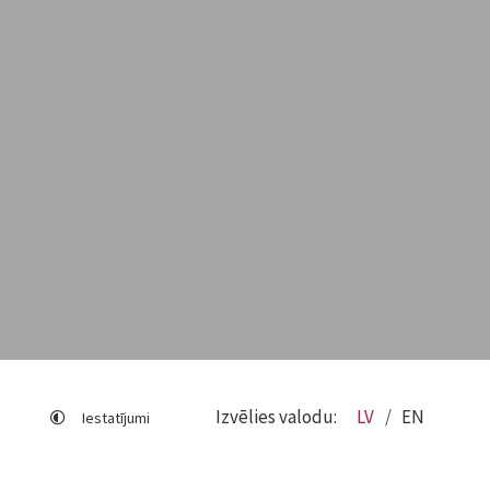
Izvēlies valodu:
LV
EN
Iestatījumi