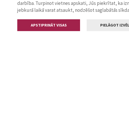
darbība. Turpinot vietnes apskati, Jūs piekrītat, ka i
jebkurā laikā varat atsaukt, nodzēšot saglabātās sīkd
APSTIPRINĀT VISAS
PIELĀGOT IZVĒL
Kontakti
Jelgavas valstp
Lielā iela 11
+371 630055
pasts@jelga