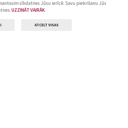
zmantosim sīkdatnes Jūsu ierīcē. Savu piekrišanu Jūs
atnes.
UZZINĀT VAIRĀK
.
I
ATCELT VISAS
Klientu apkalpošana
ilsētas pašvaldība
Darba laiks
, Jelgava, LV-3001
Pirmdienās
8.00 - 18.00
Otrdienās
8.00 - 17.00
22
Trešdienās
8.00 - 17.00
va.lv
Ceturtdienās
8.00 - 17.00
Piektdienās
8.00 - 14.30