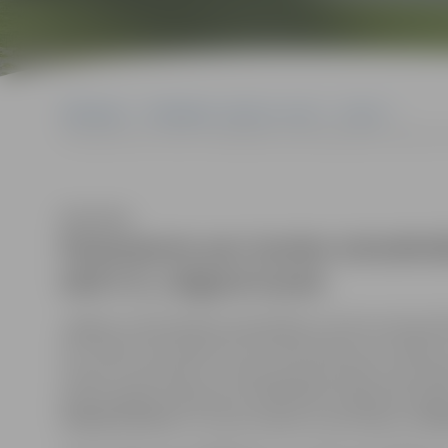
Sākumlapa
Sludinājumi, vakances, noma
Izsoles
Paziņojums par izsoles izsludināšanu dzīvokļa īpašuma Kazarmes i
Klausīties
Paziņojums par izsoles izsludi
ielā 5-4, Jelgavā izsole
Jelgavas valstspilsētas pašvaldības Izsoles komisija 202
207. telpā, rīko atkārtotu dzīvokļa īpašuma ar kadast
sastāv no dzīvokļa Nr. 4 (telpu grupas kadastra apzī
piekrītošajām kopīpašuma 169/2520 domājamām daļā
09000050245004) un zemes (kadastra apzīmējums 090000