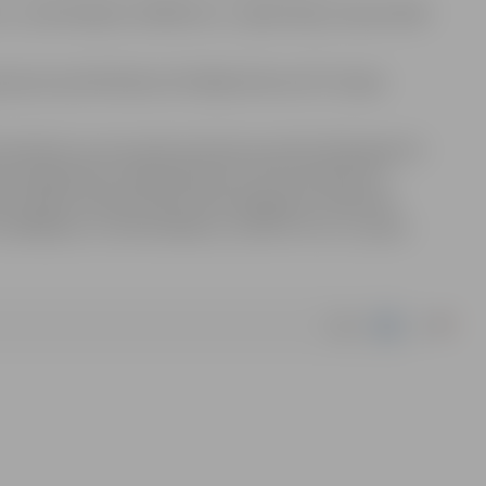
ro
, nodrošinājums 280,00
euro
, reģistrācijas maksa 50,00
iņojuma publicēšanas oficiālajā izdevumā “Latvijas
ndents vai viņa pilnvarotā persona līdz 2024. gada 10.
rsonīgi Klientu apkalpošanas centrā (Lielā iela 11,
iski (elektroniskais dokuments jāsagatavo atbilstoši
strādāšanu un noformēšanu), nosūtot tos uz e-pasta
|
docx