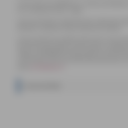
Izsoles sākumcena 2800,00
euro
, izsoles solis 100,00
eu
euro
, nomaksas termiņš – 5 gadi.
Izsoles pretendentu reģistrācija tiek uzsākta pēc paz
Vēstnesis”, saskaņā ar izsoles noteikumos noteikto.
Izsoles noteikumos norādītos dokumentus izsoles prete
decembrim plkst.16.00 var iesūtīt pa pastu, iesniegt pe
Jelgava, tālr.63005559 dzīvokļa apskatei) vai elektron
normatīvajiem aktiem par elektronisko dokumentu iz
adresi
pasts@jelgava.lv
.
IZSOLES NOTEIKUMI