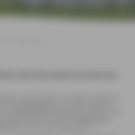
elā 5-4, Jelgavā izsole
nāšanu dzīvokļa īpašuma Kazarmes
4. gada 16. decembrī plkst. 17.30 Jelgavā, Lielajā ielā 11,
ra numuru 09009029456 Kazarmes ielā 5-4, Jelgavā, kas
2
mējums 09000050245001004, kopējā platība 16,9 m
) un tam
m no būvēm (kadastra apzīmējums 09000050245001,
50245), mutisku izsoli ar augšupejošu soli.