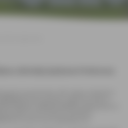
ielā 44-6, Jelgavā izsole
āšanu dzīvokļa īpašuma Prohorova
25. gada 22. decembrī plkst. 16.00
Jelgavā, Lielajā ielā 11,
9009029284 Prohorova ielā 44-6, Jelgavā, kas sastāv no
00140179001005 un 09000140179001006, kopējā platība 57,0
ājamām daļām no būves (kadastra apzīmējums
40179), mutisku izsoli ar augšupejošu soli.