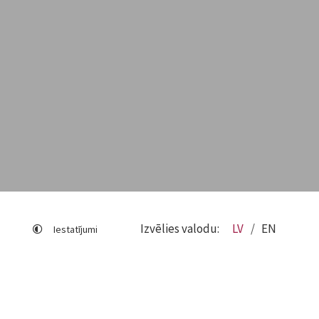
Izvēlies valodu:
LV
EN
Iestatījumi