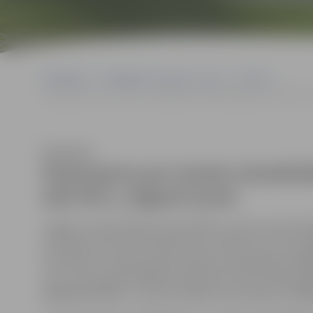
Sākumlapa
Sludinājumi, vakances, noma
Izsoles
Paziņojums par izsoles izsludināšanu dzīvokļa īpašuma Prohorova 
Klausīties
Paziņojums par izsoles izsludin
ielā 44-6, Jelgavā izsole
Jelgavas valstspilsētas pašvaldības Izsoles komisija 20
207.telpā, rīko dzīvokļa īpašuma ar kadastra numuru 0
dzīvokļa Nr. 6 (telpu grupas kadastra apzīmējums 090
2
m
) un tam piekrītošajām kopīpašuma 570/1749 dom
09000140179001) un zemes (kadastra apzīmējums 090001