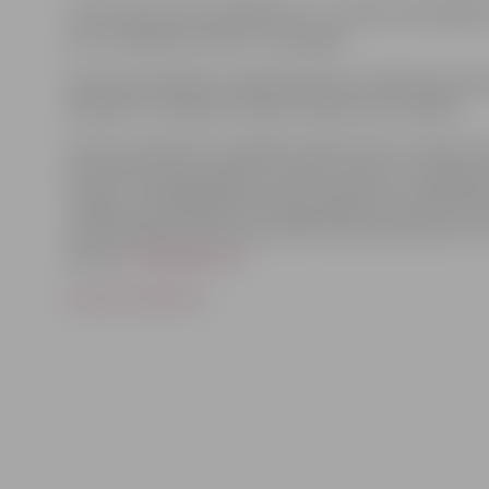
Izsoles sākumcena 10100,00
euro
, izsoles solis 100,00
e
euro
, nomaksas termiņš – pieci gadi.
Izsoles pretendentu reģistrācija tiek uzsākta pēc paz
Vēstnesis”, saskaņā ar izsoles noteikumos noteikto.
Izsoles noteikumos norādītos dokumentus izsoles prete
decembrim plkst.16.00 var iesūtīt pa pastu, iesniegt pe
Jelgava, tālr.63005559 dzīvokļa apskatei) vai elektron
normatīvajiem aktiem par elektronisko dokumentu iz
adresi
pasts@jelgava.lv
.
Izsoles noteikumi