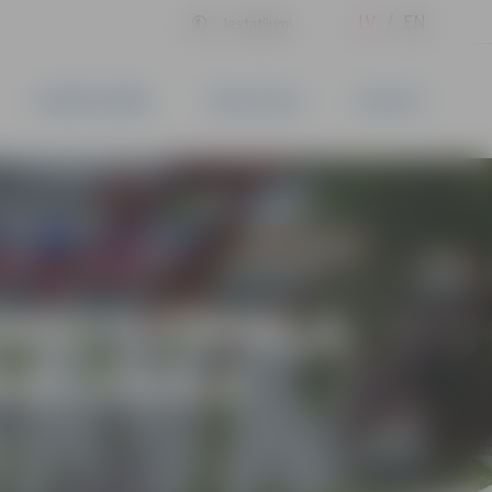
LV
EN
Iestatījumi
UZŅĒMĒJDARBĪBA
PAKALPOJUMI
KONTAKTI
ŠANU DZĪVOKĻA
AVĀ IZSOLE