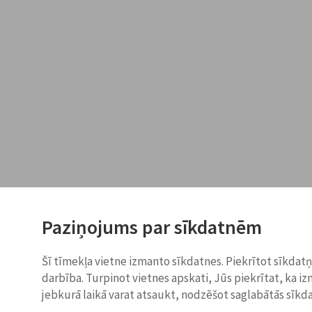
Paziņojums par sīkdatnēm
Šī tīmekļa vietne izmanto sīkdatnes. Piekrītot sīkdat
darbība. Turpinot vietnes apskati, Jūs piekrītat, ka i
jebkurā laikā varat atsaukt, nodzēšot saglabātās sīkd