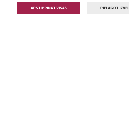
APSTIPRINĀT VISAS
PIELĀGOT IZVĒL
Kontakti
Jelgavas valstp
Lielā iela 11
+371 630055
pasts@jelga
2002-2026 jelgava.lv