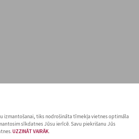
ņu izmantošanai, tiks nodrošināta tīmekļa vietnes optimāla
zmantosim sīkdatnes Jūsu ierīcē. Savu piekrišanu Jūs
atnes.
UZZINĀT VAIRĀK
.