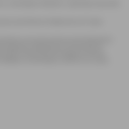
uro
, nodrošinājums 1010,00
euro
, reģistrācijas maksa 50,00
iņojuma publicēšanas oficiālajā izdevumā “Latvijas
ndents vai viņa pilnvarotā persona līdz 2025. gada 16.
rsonīgi Klientu apkalpošanas centrā (Lielā iela 11,
iski (elektroniskais dokuments jāsagatavo atbilstoši
strādāšanu un noformēšanu), nosūtot tos uz e-pasta