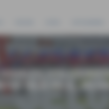
TA
PAŠVALDĪBA
IESTĀDES
KAPITĀLSABIEDRĪBAS
IZSOLES IZSLUDINĀ
VA IELĀ 44-6, JELG