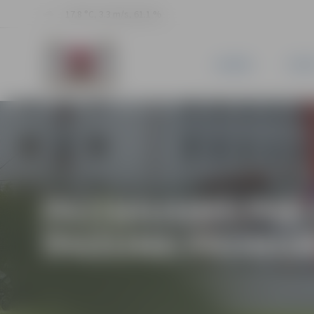
17.8 °C, 3.3 m/s, 61.1 %
JAUNUMI
PILSĒ
PAZIŅOJUMS PAR 
ĪPAŠUMA PROHORO