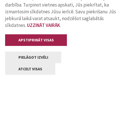
darbība. Turpinot vietnes apskati, Jūs piekrītat, ka
izmantosim sīkdatnes Jūsu ierīcē. Savu piekrišanu Jūs
jebkurā laikā varat atsaukt, nodzēšot saglabātās
sīkdatnes.
UZZINĀT VAIRĀK
.
APSTIPRINĀT VISAS
PIELĀGOT IZVĒLI
ATCELT VISAS
Kontakti