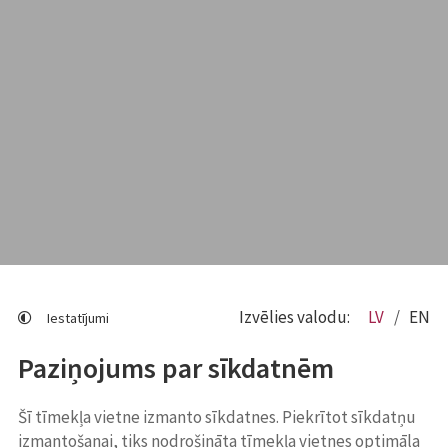
Izvēlies valodu:
LV
EN
Iestatījumi
Paziņojums par sīkdatnēm
Šī tīmekļa vietne izmanto sīkdatnes. Piekrītot sīkdatņu
izmantošanai, tiks nodrošināta tīmekļa vietnes optimāla