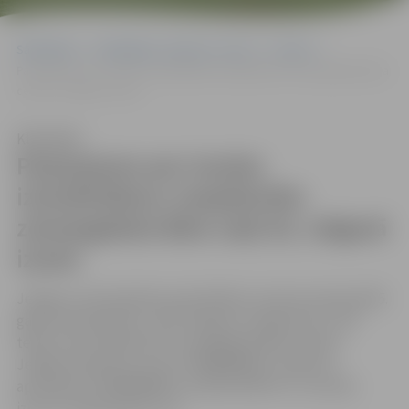
Sākumlapa
Sludinājumi, vakances, noma
Izsoles
Paziņojums par izsoles izsludināšanu neapbūvēta zemesgabala Bāra
ceļā 20, Jelgavā izsole
Klausīties
Paziņojums par izsoles
izsludināšanu neapbūvēta
zemesgabala Bāra ceļā 20, Jelgavā
izsole
Jelgavas valstspilsētas pašvaldības Izsoles komisija 2025.
gada 30. jūnijā plkst. 16.45 Jelgavā, Lielajā ielā 11, 207.
telpā, rīko neapbūvēta zemesgabala Bāra ceļā 20,
Jelgavā (kadastra numurs 09000080521, kadastra
2
apzīmējums 09000080521, platība 5305 m
), mutisku
izsoli ar augšupejošu soli.