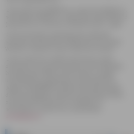
Izsoles sākumcena 4600,00
euro
, izsoles solis 100,00
euro
,
nodrošinājums 460,00
euro
, reģistrācijas maksa 50,00
euro
(piecdesmit
euro
, 00 centi), nomaksas termiņš – 5 gadi.
Izsoles pretendentu reģistrācija tiek uzsākta pēc
paziņojuma publicēšanas oficiālajā izdevumā “Latvijas
Vēstnesis”, saskaņā ar izsoles noteikumos noteikto.
Izsoles noteikumos norādītos dokumentus izsoles
pretendents vai viņa pilnvarotā persona līdz 2025. gada
26. jūnijam plkst.16.00 var iesūtīt pa pastu, iesniegt
personīgi Klientu apkalpošanas centrā (Lielā iela 11,
Jelgava, tālr.63005559) vai elektroniski (elektroniskais
dokuments jāsagatavo atbilstoši normatīvajiem aktiem
par elektronisko dokumentu izstrādāšanu un
noformēšanu), nosūtot tos uz e-pasta adresi
pasts@jelgava.lv
.