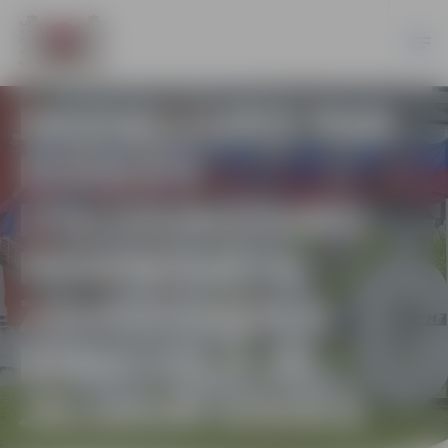
PAZIŅOJUMS PAR
IZSOLES
IZSLUDINĀŠANU
NEAPBŪVĒTA
ZEMESGABALA
BĀRA CEĻĀ 20,
JELGAVĀ IZSOLE