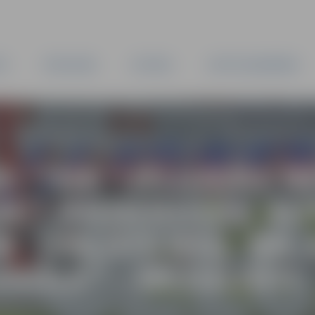
TA
PAŠVALDĪBA
IESTĀDES
KAPITĀLSABIEDRĪBAS
E: “SIA “JELGAVAS 
DE” PIEDEROŠĀS A
 (VALSTS REĢ. NR. 
ZSOLE” – REZULTĀTI