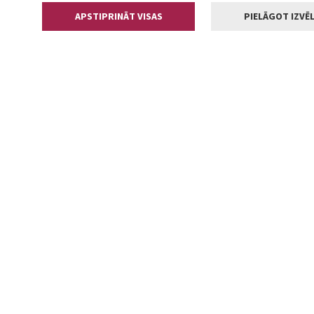
APSTIPRINĀT VISAS
PIELĀGOT IZVĒL
Kontakti
Jelgavas valstp
Lielā iela 11
+371 630055
pasts@jelga
2002-2026 jelgava.lv