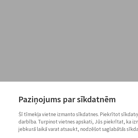
Paziņojums par sīkdatnēm
Šī tīmekļa vietne izmanto sīkdatnes. Piekrītot sīkdat
darbība. Turpinot vietnes apskati, Jūs piekrītat, ka i
jebkurā laikā varat atsaukt, nodzēšot saglabātās sīkd