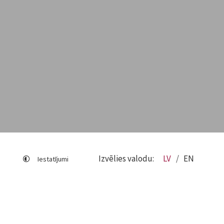
Izvēlies valodu:
LV
EN
Iestatījumi