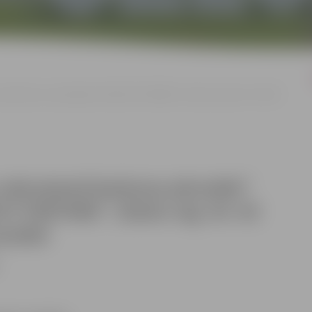
piederošās automašīnas PEUGEOT PARTNER (Valsts reģ. Nr. KZ 1407)
as nekustamā īpašuma pārvalde”
T PARTNER (Valsts reģ. Nr. KZ
ultāti