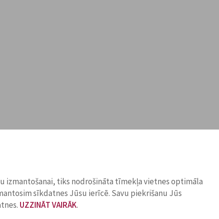
ņu izmantošanai, tiks nodrošināta tīmekļa vietnes optimāla
zmantosim sīkdatnes Jūsu ierīcē. Savu piekrišanu Jūs
atnes.
UZZINĀT VAIRĀK
.