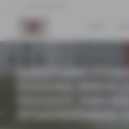
15.8 °C, 2.8 m/s, 73.5 %
JAUNUMI
PILSĒ
RAKSTISKA IZSOL
ĪPAŠUMA PĀRVAL
PEUGEOT PARTNER
ATSAVINĀŠANAS I