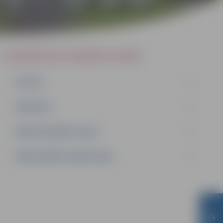
SLUDINĀJUMI, VAKANCES, NOMA
IZSOLES
VAKANCES
NEDZĪVOJAMĀS TELPAS
SAKŅU DĀRZU ZEMES NOMA