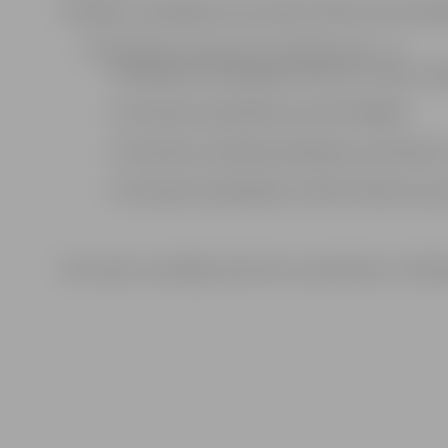
Iesniegts 1 piedāvājums kas atbilst Nolikumā noteikt
Pretendenta nosaukums: fiziskā persona – Š.
Piedāvājuma iesniegšanas datums un laiks: 14/06
Pretendenta piedāvātā cena EUR 1080,00
Pretendents piedalās piedāvājuma atvēršanā: 
Pretendenta piedāvājums atbilst Nolikuma p
Par izsoles uzvarētāju tiek atzīts pretendents : fizisk