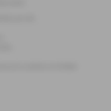
ajām prasībām:
/2024., plkst. 09:18
nē
rasībām
ā persona A.Š. ar piedāvāto cenu EUR 1080,00.