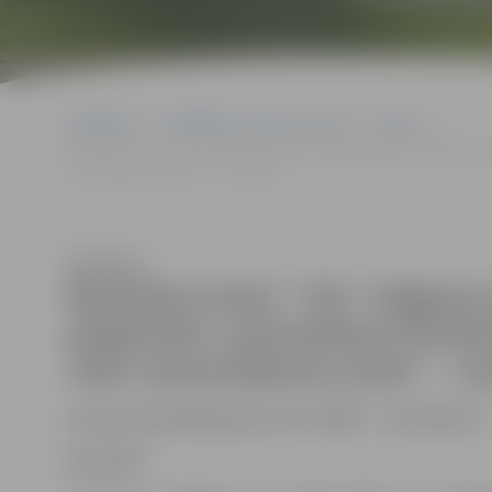
Sākumlapa
Sludinājumi, vakances, noma
Izsoles
Rakstiska izsole: “SIA “Jelgavas nekustamā īpašuma pārvalde” 
atsavināšanas izsole” – rezultāti
Klausīties
Rakstiska izsole: “SIA “Jelgav
piederošās automašīnas PEUGEO
1407) atsavināšanas izsole” – rez
Izsoles identifikācijas Nr. SIA “JNĪP” – IZS-2024-10
Rezultāti