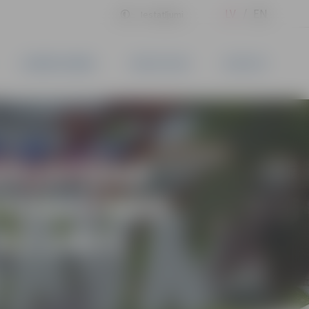
LV
EN
Iestatījumi
UZŅĒMĒJDARBĪBA
PAKALPOJUMI
KONTAKTI
NEKUSTAMĀ
UTOMAŠĪNAS
KZ 1407)