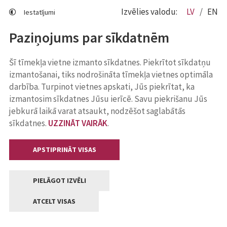
Izvēlies valodu:
LV
EN
Iestatījumi
Paziņojums par sīkdatnēm
Šī tīmekļa vietne izmanto sīkdatnes. Piekrītot sīkdatņu
izmantošanai, tiks nodrošināta tīmekļa vietnes optimāla
darbība. Turpinot vietnes apskati, Jūs piekrītat, ka
izmantosim sīkdatnes Jūsu ierīcē. Savu piekrišanu Jūs
jebkurā laikā varat atsaukt, nodzēšot saglabātās
sīkdatnes.
UZZINĀT VAIRĀK
.
APSTIPRINĀT VISAS
PIELĀGOT IZVĒLI
ATCELT VISAS