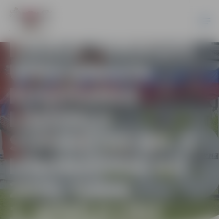
REZULTĀTI:
ELEKTRONISKĀ
IZSOLE “DRIKSAS
UPES KRASTA
KUĢOŠANAS
LĪDZEKĻU
STĀVVIETAS NR. 3
IZNOMĀŠANA NO
2025. GADA
1. APRĪĻA LĪDZ