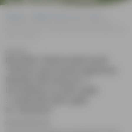
2025. GADA
Sākumlapa
Sludinājumi, vakances, noma
Izsoles
31. OKTOBRIM”
Rezultāti: Elektroniskā izsole “Driksas upes krasta kuģošanas
līdzekļu stāvvietas Nr. 3 iznomāšana no 2025. gada 1. aprīļa līdz 2025.
gada 31. oktobrim”
Klausīties
Rezultāti: Elektroniskā izsole
“Driksas upes krasta kuģošanas
līdzekļu stāvvietas Nr. 3
iznomāšana no 2025. gada
1. aprīļa līdz 2025. gada
31. oktobrim”
IZSOLES REZULTĀTI: