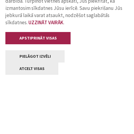
darbība. Turpinot vietnes apskati, Jūs piekrītat, ka
izmantosim sīkdatnes Jūsu ierīcē. Savu piekrišanu Jūs
jebkurā laikā varat atsaukt, nodzēšot saglabātās
sīkdatnes.
UZZINĀT VAIRĀK
.
APSTIPRINĀT VISAS
PIELĀGOT IZVĒLI
ATCELT VISAS
Kontakti