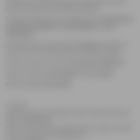
Iesniegts viens piedāvājums, kas atbilst elektroniskās
izsoles noteikumos noteiktajām prasībām.
Par elektroniskās izsoles uzvarētāju atzīts:
Sabiedrība ar
ierobežotu atbildību “LATVIJAS ĀDAS”
, Reģ.Nr.
40002054949.
Piedāvātā nomas maksa mēnesī:
36,00
euro
(trīsdesmit
seši euro, 00 centu
) bez pievienotā vērtības nodokļa.
Stāvvietu atļauts izmantot:
motorjahtai “BENTLEY”
.
Līguma termiņš: no
01.04.2025.
līdz
31.10.2025.
Līgums noslēgts:
05.03.2025.
Kontakti:
Jelgavas pilsētas pašvaldības iestāde “Pilsētsaimniecība”,
Reģ.Nr. 90001282486
Adrese: Pulkveža Oskara Kalpaka iela 16A, Jelgava, LV-3001
e-pasts: pilsetsaimnieciba@jelgava.lv