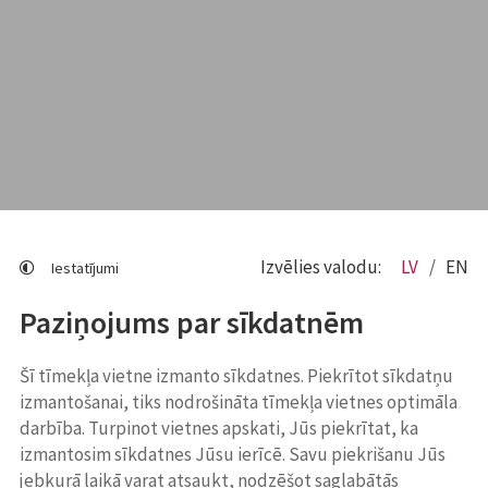
Izvēlies valodu:
LV
EN
Iestatījumi
Paziņojums par sīkdatnēm
Šī tīmekļa vietne izmanto sīkdatnes. Piekrītot sīkdatņu
izmantošanai, tiks nodrošināta tīmekļa vietnes optimāla
darbība. Turpinot vietnes apskati, Jūs piekrītat, ka
izmantosim sīkdatnes Jūsu ierīcē. Savu piekrišanu Jūs
jebkurā laikā varat atsaukt, nodzēšot saglabātās