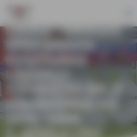
REZULTĀTI:
ELEKTRONISKĀ
IZSOLE “DRIKSAS
UPES KRASTA
KUĢOŠANAS
LĪDZEKĻU
STĀVVIETAS NR. 5
IZNOMĀŠANA NO
2025. GADA
1. APRĪĻA LĪDZ