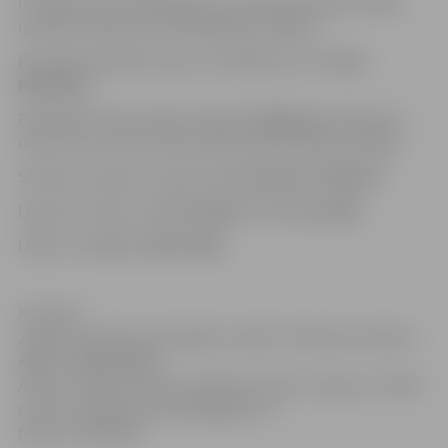
Iesniegts viens piedāvājums, kas atbilst elektroniskās
izsoles noteikumos noteiktajām prasībām.
Par elektroniskās izsoles uzvarētāju atzīts:
Jānis
Mickēvičs
.
Piedāvātā nomas maksa mēnesī:
29,00
euro
(divdesmit
deviņi euro, 00 centu
) bez pievienotā vērtības nodokļa.
Stāvvietu atļauts izmantot:
motorjahtai “DĒZIJA”
.
Līguma termiņš: no
01.04.2025.
līdz
31.10.2025.
Līgums noslēgts:
06.03.2025.
Kontakti:
Jelgavas pilsētas pašvaldības iestāde “Pilsētsaimniecība”,
Reģ.Nr. 90001282486
Adrese: Pulkveža Oskara Kalpaka iela 16A, Jelgava, LV-3001
e-pasts: pilsetsaimnieciba@jelgava.lv
tālrunis: 63084470