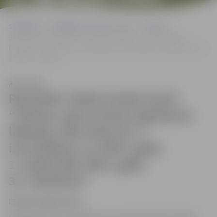
2025. GADA
Sākumlapa
Sludinājumi, vakances, noma
Izsoles
31. OKTOBRIM”
Rezultāti: Elektroniskā izsole “Driksas upes krasta kuģošanas
līdzekļu stāvvietas Nr. 5 iznomāšana no 2025. gada 1. aprīļa līdz 2025.
gada 31. oktobrim”
Klausīties
Rezultāti: Elektroniskā izsole
“Driksas upes krasta kuģošanas
līdzekļu stāvvietas Nr. 5
iznomāšana no 2025. gada
1. aprīļa līdz 2025. gada
31. oktobrim”
IZSOLES REZULTĀTI: