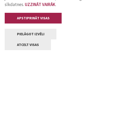
sīkdatnes.
UZZINĀT VAIRĀK
.
APSTIPRINĀT VISAS
PIELĀGOT IZVĒLI
ATCELT VISAS
Kontakti
Jelgavas valstpilsētas pašvaldība
Lielā iela 11, Jelgava, LV-3001