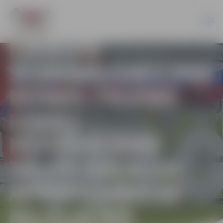
ATKĀRTOTAS
MUTISKĀS
IZSOLES
SLUDINĀJUMU PAR
NOMAS TIESĪBU
IZSOLI
NEDZĪVOJAMO
TELPU DAĻAI AR
APRĪKOJUMU 65
M2 PLATĪBĀ