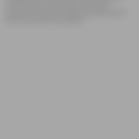
nomas tiesību izsoli nedzīvojamo telpu daļai ar
aprīkojumu 65 m2 platībā Jelgavā, Vecpilsētas ielā 14”
neviens pretendents nav pieteicies.