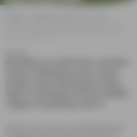
JELGAVĀ,
Sākumlapa
Sludinājumi, vakances, noma
Izsoles
VECPILSĒTAS IELĀ
Rezultāti par atkārtotas mutiskās izsoles sludinājumu par nomas
tiesību izsoli nedzīvojamo telpu daļai ar aprīkojumu 65 m2 platībā
14
Jelgavā, Vecpilsētas ielā 14
Klausīties
Rezultāti par atkārtotas mutiskās
izsoles sludinājumu par nomas
tiesību izsoli nedzīvojamo telpu
daļai ar aprīkojumu 65 m2 platībā
Jelgavā, Vecpilsētas ielā 14
Atkārtotā izsole nav notikusi, jo norādītajā pieteikumu
iesniegšanas termiņā mutiskai izsolei “par atkārtoto