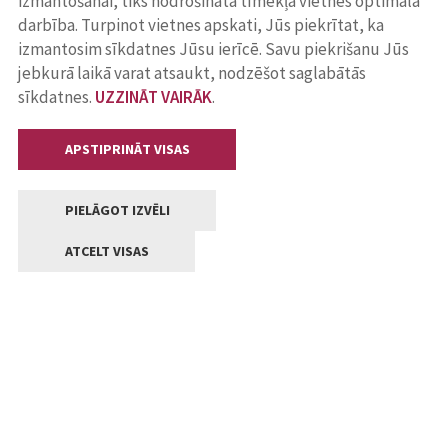
izmantošanai, tiks nodrošināta tīmekļa vietnes optimāla
darbība. Turpinot vietnes apskati, Jūs piekrītat, ka
izmantosim sīkdatnes Jūsu ierīcē. Savu piekrišanu Jūs
jebkurā laikā varat atsaukt, nodzēšot saglabātās
sīkdatnes.
UZZINĀT VAIRĀK
.
APSTIPRINĀT VISAS
PIELĀGOT IZVĒLI
ATCELT VISAS
Kontakti