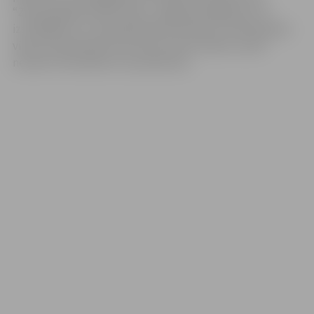
“Zemes gabala Peldu ielā 2, Jelgavā (saldējuma, tā
izstrādājumu un bezalkoholisko dzērienu tirdzniecības
vietas izvietošanai) īstermiņa nomas tiesību izsole”
neviens Pretendents nav pieteicies.