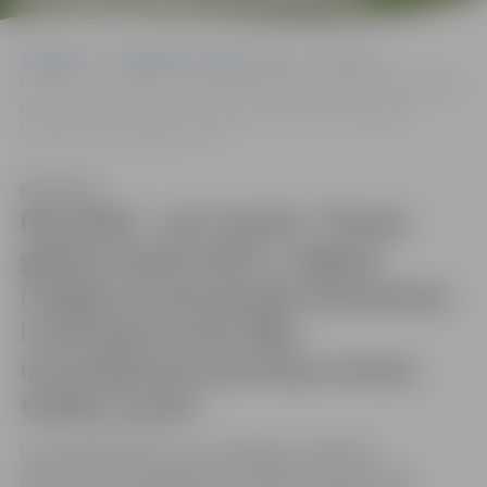
ĪSTERMIŅA NOMAS
Sākumlapa
Sludinājumi, vakances, noma
Izsoles
TIESĪBU IZSOLE”.
Rezultāti – par izsoles “Zemes gabala Krasta ielā 9, Jelgavā (vieglas
konstrukcijas konteinera izvietošanai SUP dēļu iznomāšanai)
īstermiņa nomas tiesību izsole”.
Klausīties
Rezultāti – par izsoles “Zemes
gabala Krasta ielā 9, Jelgavā
(vieglas konstrukcijas konteinera
izvietošanai SUP dēļu
iznomāšanai) īstermiņa nomas
tiesību izsole”.
Izsole PĀRTRAUKTA, jo publikācijā norādītajā
pieteikumu iesniegšanas termiņā īstermiņa izsolei