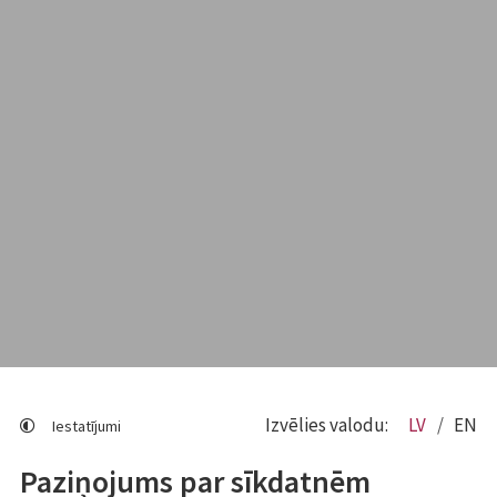
Izvēlies valodu:
LV
EN
Iestatījumi
Paziņojums par sīkdatnēm