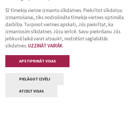
Šī tīmekļa vietne izmanto sīkdatnes. Piekrītot sīkdatņu
izmantošanai, tiks nodrošināta tīmekļa vietnes optimāla
darbība. Turpinot vietnes apskati, Jūs piekrītat, ka
izmantosim sīkdatnes Jūsu ierīcē. Savu piekrišanu Jūs
jebkurā laikā varat atsaukt, nodzēšot saglabātās
sīkdatnes.
UZZINĀT VAIRĀK
.
APSTIPRINĀT VISAS
PIELĀGOT IZVĒLI
ATCELT VISAS