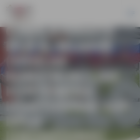
REZULTĀTI – PAR
IZSOLES “ZEMES
GABALA KRASTA
IELĀ 9, JELGAVĀ
(VIEGLAS
KONSTRUKCIJAS
KONTEINERA
IZVIETOŠANAI SUP
DĒĻU
IZNOMĀŠANAI)