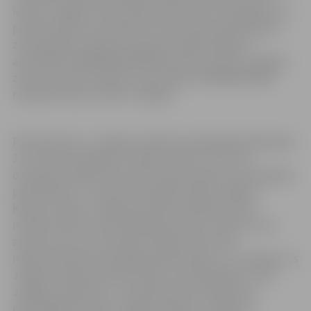
ielā 2A, Jelgavā, pilnvarotās personas K.A iesniegumu un
pieņēma lēmumu pārskatīt funkcionāli nepieciešamā
zemes gabala robežu dzīvojamai mājai (kadastra
apzīmējums 0900 008 0106 001) Kastaņu ielā 2A, Jelgavā,
zemes vienības (kadastra apzīmējums 0900 008 0106)
robežās Kastaņu ielā 2A, Jelgavā.
Pamatojoties uz Jelgavas pilsētas pašvaldības 2018. gada
22. marta saistošajiem noteikumiem Nr. 18-9 “Par
dzīvojamai mājai funkcionāli nepieciešamā zemes gabala
pārskatīšanu”, aicinām dzīvojamās mājas Jelgavā,
Kastaņu ielā 2A, Jelgavā dzīvokļu īpašniekus divu
mēnešu laikā no šīs publikācijas datuma izteikt savus
apsvērumus par dzīvojamai mājai funkcionāli
nepieciešamā zemes gabala pārskatīšanu un iesniegt tos
Jelgavas pilsētas domes Klientu apmeklētāju centrā
Jelgavā, Lielā ielā 11, 131.kabinetā: pirmdienās no
plkst.08.00 līdz plkst. 19.00; otrdienās, trešdienās