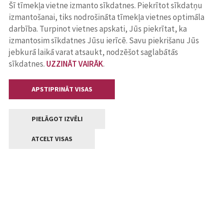
Šī tīmekļa vietne izmanto sīkdatnes. Piekrītot sīkdatņu
izmantošanai, tiks nodrošināta tīmekļa vietnes optimāla
darbība. Turpinot vietnes apskati, Jūs piekrītat, ka
izmantosim sīkdatnes Jūsu ierīcē. Savu piekrišanu Jūs
jebkurā laikā varat atsaukt, nodzēšot saglabātās
sīkdatnes.
UZZINĀT VAIRĀK
.
APSTIPRINĀT VISAS
PIELĀGOT IZVĒLI
ATCELT VISAS