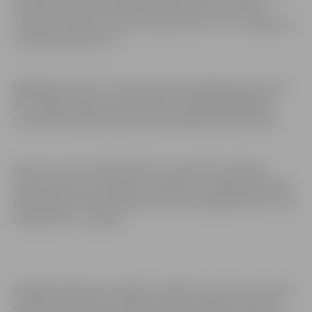
komisija izskatīja dzīvojamās mājas Kastaņu ielā 2A,
Jelgavā, īpašnieku pilnvarotās personas K.A. iesniegumu
un pieņēma lēmumu:
Lēmums:
Atteikt uzsākt dzīvojamai mājai Kastaņu ielā
2A, Jelgavā (kadastra apzīmējums 0900 008 0106 001)
funkcionāli nepieciešamā zemes gabala pārskatīšanu.
Lēmumu viena mēneša laikā var apstrīdēt Jelgavas
pilsētas domē, iesniegumu iesniedzot Jelgavas pilsētas
pašvaldības administrācijas Klientu apkalpošanas centrā,
Lielajā ielā 11, Jelgavā.
2019.gada 30.janvārī Jelgavas pilsētas domes Zemes lietu
komisija izskatīja dzīvojamās mājas īpašnieku Kastaņu