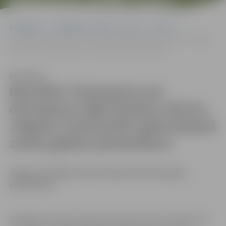
PĀRSKATĪŠANU
Sākumlapa
Sludinājumi, vakances, noma
Izsoles
Rezultāti- Paziņojums par dzīvojamai mājai Kastaņu ielā 2A, Jelgavā,
funkcionāli nepieciešamā zemes gabala pārskatīšanu
Klausīties
Rezultāti- Paziņojums par
dzīvojamai mājai Kastaņu ielā 2A,
Jelgavā, funkcionāli nepieciešamā
zemes gabala pārskatīšanu
Jelgavas pilsētas domes Zemes lietu komisija
informē, ka
2019.gada 22.maijā Jelgavas pilsētas domes Zemes lietu