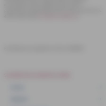
ceturtdienās no plkst. 08.00 līdz plkst.17.00 un
piektdienās no plkst.08.00 līdz plkst.14.00, vai nosūtot tos
elektroniskā veidā (
dome@dome.jelgava.lv
).
Kontaktpersona: Līga Beiere, tālrunis: 63005552
SLUDINĀJUMI, VAKANCES, NOMA
IZSOLES
VAKANCES