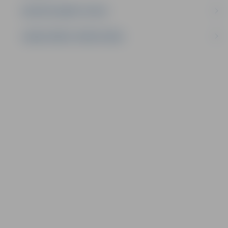
NEDZĪVOJAMĀS TELPAS
SAKŅU DĀRZU ZEMES NOMA