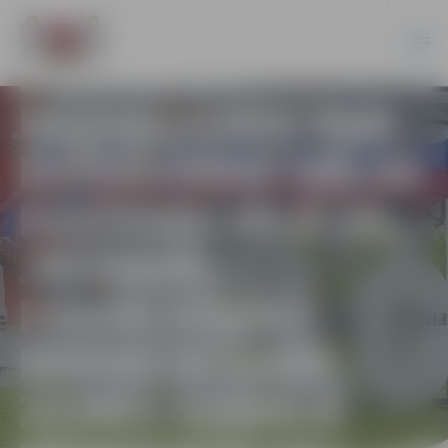
REZULTĀTI-
PAZIŅOJUMS PAR
DZĪVOJAMAI MĀJAI
KASTAŅU IELĀ 2A,
JELGAVĀ,
FUNKCIONĀLI
NEPIECIEŠAMĀ
ZEMES GABALA