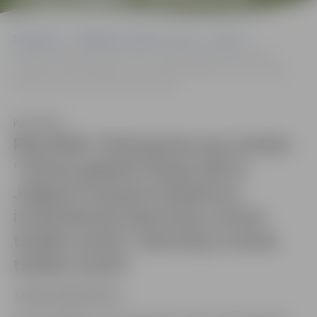
ĪSTERMIŅA NOMAS
Sākumlapa
Sludinājumi, vakances, noma
Izsoles
TIESĪBU IZSOLE”
Rezultāti: Paziņojums par izsoles “Zemes gabala Krasta ielā 9,
Jelgavā (vasaras kafejnīcas izvietošanai) īstermiņa nomas tiesību
izsole” īstermiņa nomas tiesību izsole”
Klausīties
Rezultāti: Paziņojums par izsoles
“Zemes gabala Krasta ielā 9,
Jelgavā (vasaras kafejnīcas
izvietošanai) īstermiņa nomas
tiesību izsole” īstermiņa nomas
tiesību izsole”
IZSOLES REZULTĀTI: