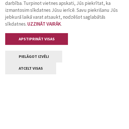
darbība. Turpinot vietnes apskati, Jūs piekrītat, ka
izmantosim sīkdatnes Jūsu ierīcē. Savu piekrišanu Jūs
jebkurā laikā varat atsaukt, nodzēšot saglabātās
sīkdatnes.
UZZINĀT VAIRĀK
.
APSTIPRINĀT VISAS
PIELĀGOT IZVĒLI
ATCELT VISAS
Kontakti