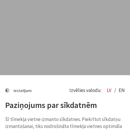
Izvēlies valodu:
LV
EN
Iestatījumi
Paziņojums par sīkdatnēm
Šī tīmekļa vietne izmanto sīkdatnes. Piekrītot sīkdatņu
izmantošanai, tiks nodrošināta tīmekļa vietnes optimāla