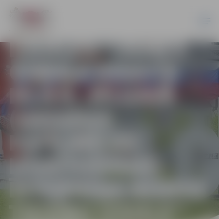
REZULTĀTI:
PAZIŅOJUMS PAR
IZSOLES “ZEMES
GABALA KRASTA
IELĀ 9, JELGAVĀ
(VASARAS
KAFEJNĪCAS
IZVIETOŠANAI)
ĪSTERMIŅA NOMAS
TIESĪBU IZSOLE”