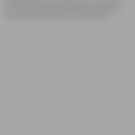
Izsolē piedalījās viens pretendents. Izsole “Zemes gabala
Krasta ielā 9, Jelgavā (vasaras kafejnīcas izvietošanai)
īstermiņa nomas tiesību izsole”, tika PĀRTRAUKTA.