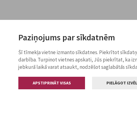
Paziņojums par sīkdatnēm
Šī tīmekļa vietne izmanto sīkdatnes. Piekrītot sīkdat
darbība. Turpinot vietnes apskati, Jūs piekrītat, ka i
jebkurā laikā varat atsaukt, nodzēšot saglabātās sīkd
APSTIPRINĀT VISAS
PIELĀGOT IZVĒL
Kontakti