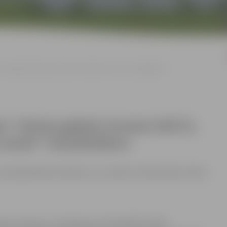
, Jelgavā īstermiņa nomas tiesību izsole” izsludināšanu
es “Zemes gabala Uzvaras ielā 51,
 izsole” izsludināšanu
 bezalkoholisko dzērienu un uzkodu tirdzniecības vietai)
es komisija, ir izvērtējusi IK “SALDĀ PIETURA”