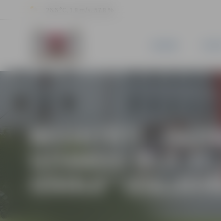
26.6 °C, 1.8 m/s, 57.8 %
JAUNUMI
PILSĒ
REZULTĀTI – PAZ
UZVARAS IELĀ 51
IZSOLE” IZSLUDI