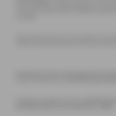
reģ.Nr.52102042861, iesniegto piedāvājumu un konstatē
nomas tiesību izsoles nolikumā minētajām prasībām, lī
uzvarētāju.
Komisijas lēmums: līgumu par zemes gabala Uzvaras ie
uzkodu tirdzniecības vietai) īstermiņa nomas tiesību i
Paziņojums par izsoles “Zemes gabala Uzvaras ielā
uzkodu tirdzniecības vietai)
īstermiņa nomas tiesīb
Piedāvājumu iesniegšanas termiņš –
līdz 2023.gada 1
pašvaldības Klientu centrā Lielajā ielā 11, Jelgavā.