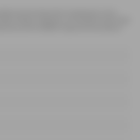
aldības administrācijas Klientu apkalpošanas centrā,
 19:00, otrdienās, trešdienās un ceturtdienās no plkst. 08:00
iesakoties pa tālruni 63005522. Organizatorisku jautājumu