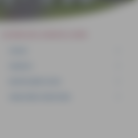
SLUDINĀJUMI, VAKANCES, NOMA
IZSOLES
VAKANCES
NEDZĪVOJAMĀS TELPAS
SAKŅU DĀRZU ZEMES NOMA