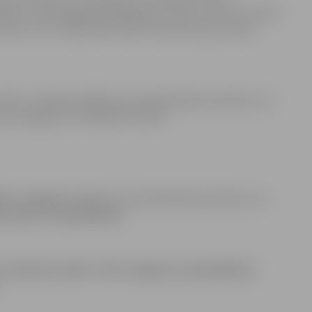
jusi, ka iesniegtais piedāvājums atbilst visām īstermiņa
dz ar to IK “SALDĀ PIETURA” tiek atzīts par izsoles
lā 51, Jelgavā (saldējuma, bezalkoholisko dzērienu un
zsoli slēgt ar IK “SALDĀ PIETURA”.
 51, Jelgavā
(saldējuma, bezalkoholisko dzērienu un
u izsole
” izsludināšanu.
3. februāra plkst. 13:30, Jelgavas valstspilsētas