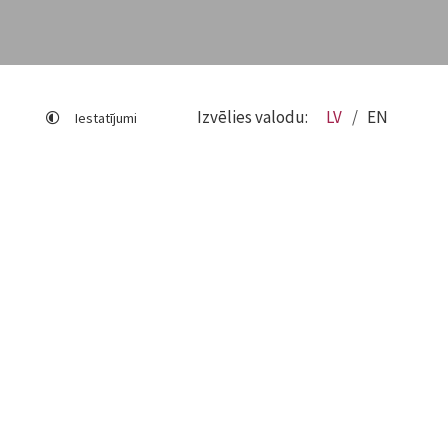
Izvēlies valodu:
LV
EN
Iestatījumi
Lapas karte