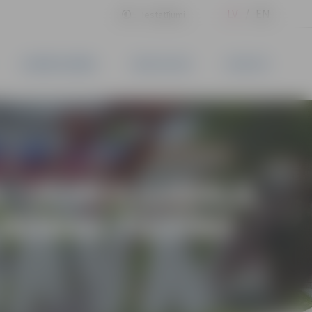
LV
EN
Iestatījumi
UZŅĒMĒJDARBĪBA
PAKALPOJUMI
KONTAKTI
S “ZEMES GABALA
 NOMAS TIESĪBU