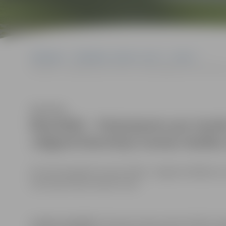
Sākumlapa
Sludinājumi, vakances, noma
Izsoles
Rezultāti – Paziņojums par izsoles “Zemes gabala Uzvaras ielā 51
Klausīties
Rezultāti – Paziņojums par izsol
Jelgavā īstermiņa nomas tiesību
Par Zemes gabala Uzvaras ielā 51, Jelgavā (saldējuma,
īstermiņa nomas tiesību izsoli.
Izsoles rezultāti:
Īstermiņa zemes nomas tiesību izsol