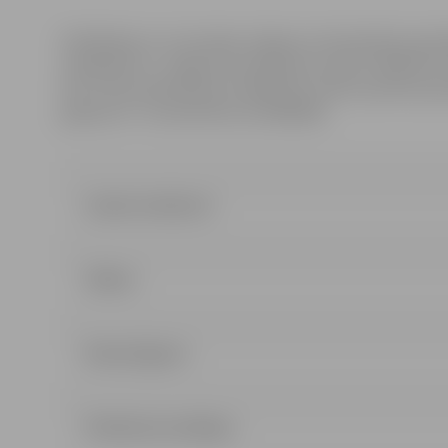
Piedāvājumu var iesniegt Jelgavas valstspilsētas pašv
Lielajā ielā 11, Jelgavā, pirmdienās no plkst. 08:00 līdz
līdz 17:00, piektdienās no 08:00 līdz 14:30, iepriekš p
gadījumā – kontakttālrunis 63005568.
Izsoles noteikumi
Shēma
Nomas līgums
Pieteikuma veidlapa