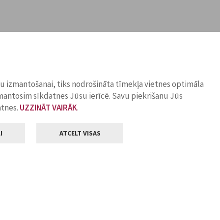
ņu izmantošanai, tiks nodrošināta tīmekļa vietnes optimāla
zmantosim sīkdatnes Jūsu ierīcē. Savu piekrišanu Jūs
atnes.
UZZINĀT VAIRĀK
.
I
ATCELT VISAS
Klientu apkalpošana