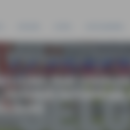
TA
PAŠVALDĪBA
IESTĀDES
KAPITĀLSABIEDRĪBAS
IŅOJUMS PAR IZSOLE
, JELGAVĀ ĪSTERMIŅA
NĀŠANU