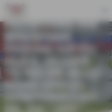
REZULTĀTI:
PAZIŅOJUMS PAR
NEKUSTAMĀ
ĪPAŠUMA SVĒTES
IELĀ 8, JELGAVĀ
TELPAS NR.001(1)
NOMU IZSOLES
IDENTIFIKĀCIJAS
NR. SIA “JNĪP” –