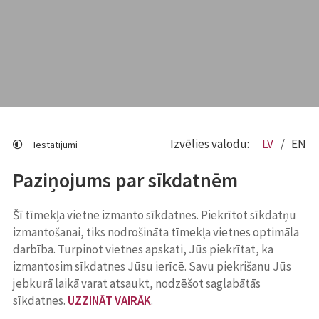
Izvēlies valodu:
LV
EN
Iestatījumi
Paziņojums par sīkdatnēm
Šī tīmekļa vietne izmanto sīkdatnes. Piekrītot sīkdatņu
izmantošanai, tiks nodrošināta tīmekļa vietnes optimāla
darbība. Turpinot vietnes apskati, Jūs piekrītat, ka
izmantosim sīkdatnes Jūsu ierīcē. Savu piekrišanu Jūs
jebkurā laikā varat atsaukt, nodzēšot saglabātās
sīkdatnes.
UZZINĀT VAIRĀK
.