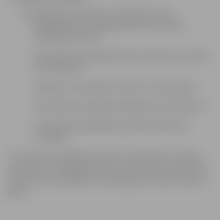
Pretendenta nosaukums: fiziskā persona B.
Piedāvājuma iesniegšanas datums un laiks:
06.2026. plkst. 9:40
Pretendenta piedāvātā nomas maksa par 1m2 bez
PVN: EUR 4,31
Vēlamais nomas līguma termiņš : 5 (pieci) gadi
Pretendents piedalās piedāvājuma atvēršanā: nē
Pretendenta piedāvājums atbilst Nolikuma
prasībām
Par izsoles uzvarētāju tiek atzīts pretendents : fiziskā
persona T.B. ar piedāvāto nomas maksu par 1m2 bez PVN:
EUR 4,31un ar piedāvāto nomas līguma termiņu 5 (pieci)
gadi;