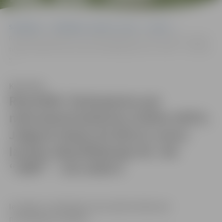
IZS-2026-5
Sākumlapa
Sludinājumi, vakances, noma
Izsoles
Rezultāti: Paziņojums par nekustamā īpašuma Svētes ielā 8, Jelgavā
telpas Nr.001(1) nomu Izsoles identifikācijas Nr. SIA “JNĪP” – IZS-2026-
5
Klausīties
Rezultāti: Paziņojums par
nekustamā īpašuma Svētes ielā 8,
Jelgavā telpas Nr.001(1) nomu
Izsoles identifikācijas Nr. SIA
“JNĪP” – IZS-2026-5
Iesniegts 1 piedāvājums kas atbilst Nolikumā
noteiktajām prasībām: