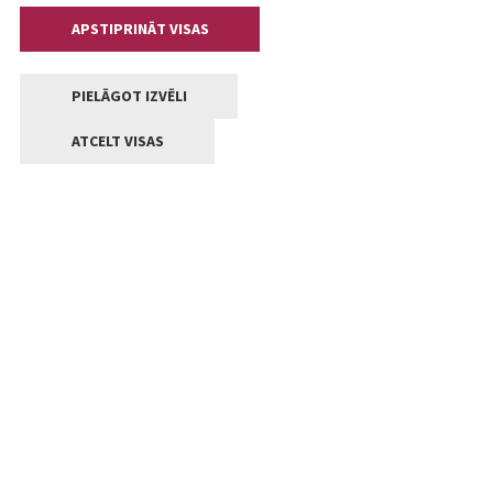
APSTIPRINĀT VISAS
PIELĀGOT IZVĒLI
ATCELT VISAS
Kontakti
Jelgavas valstpilsētas pašvaldība
Lielā iela 11, Jelgava, LV-3001
+371 63005522