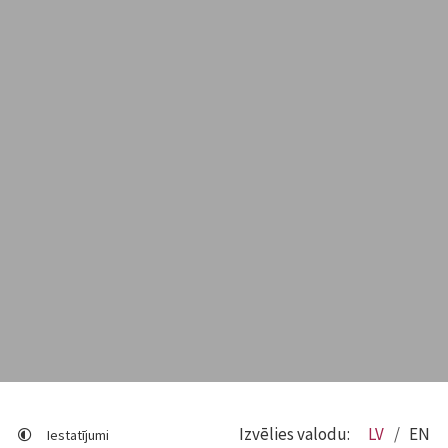
Izvēlies valodu:
LV
EN
Iestatījumi