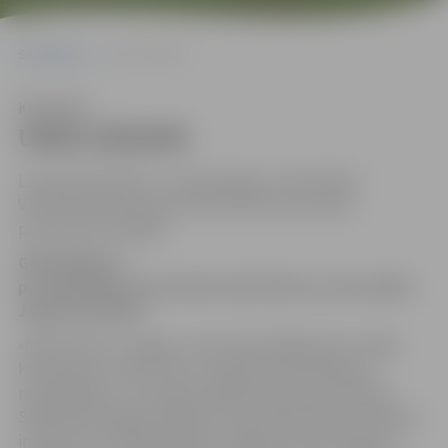
Sākumlapa
UNDA ĢĒĢERE
Klausīties
UNDA ĢĒĢERE
Latvijas Biozinātņu un tehnoloģiju universitātes
Veterinārmedicīnas fakultātes Mazo dzīvnieku
patversmes vadītāja:
GODA RAKSTS
par ieguldījumu dzīvnieku labturībā un aizsardzībā
Jelgavas pilsētā.
«Mana dzīve ar Jelgavu cieši savijās 1985. gada 1. jūlijā,
kad ierados studēt vetos. Likteņa pavērsieni gan ir
neizdibināmi, un studiju laikā lēmu par labu darbam.
Sākotnēji tā bija fakultātes Veterinārā klīnika, Klīniskais
institūts, bet 1995. gadā pēc Jelgavas domes lūguma