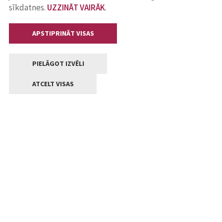
sīkdatnes.
UZZINĀT VAIRĀK
.
APSTIPRINĀT VISAS
PIELĀGOT IZVĒLI
ATCELT VISAS
Kontakti
Jelgavas valstpilsētas pašvaldība
Lielā iela 11, Jelgava, LV-3001