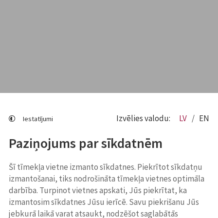
Izvēlies valodu:
LV
EN
Iestatījumi
Paziņojums par sīkdatnēm
Šī tīmekļa vietne izmanto sīkdatnes. Piekrītot sīkdatņu
izmantošanai, tiks nodrošināta tīmekļa vietnes optimāla
darbība. Turpinot vietnes apskati, Jūs piekrītat, ka
izmantosim sīkdatnes Jūsu ierīcē. Savu piekrišanu Jūs
jebkurā laikā varat atsaukt, nodzēšot saglabātās