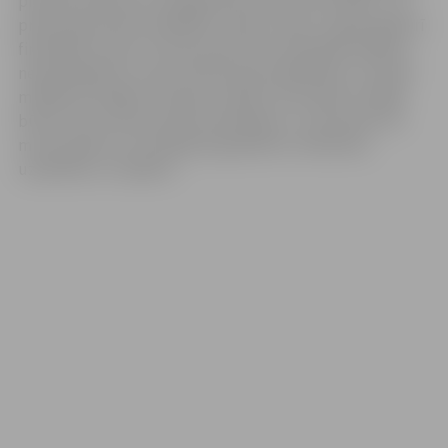
pieņemot lēmumu savā ģimenē uzņemt dzīvnieku. Tas
prasa patiesi lielu atbildību, darbu, laiku un galu galā arī
finansiālo rocību. Arī tad, ja kaut kas neizdodas pašiem,
nekautrējieties runāt, vērsties pēc palīdzības, un kopā
meklēsim iespēju situāciju uzlabot. Dzīvnieks ir jūtīga
būtne, kas uzticas savam saimniekam. Ja vien katrs no
mums spētu šo uzticēšanos godināt ar mīlestību,
uzņēmību un rūpēm!»