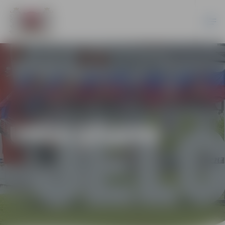
UNDA ĢĒĢERE