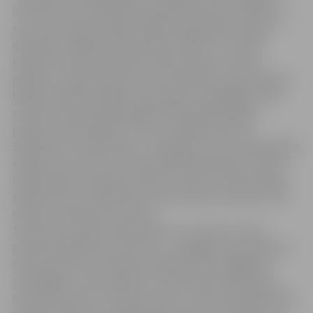
institūtā tika izveidota dzīvnieku patversme. Šodien to
saucu par savām otrajām mājām. Šajos gados cīņā par
dzīvnieku labbūtību piedzīvots daudz, un varbūt
kādreiz šo pieredzi derētu ietērpt vārdos un izdot
grāmatu. Lai gan patversmes uzmanības centrā vienmēr
bijuši dzīvnieki, lielākos izaicinājumus sagādājuši tieši
cilvēki. Arī pēc 30 darba gadiem joprojām nespēju
pieņemt bezatbildību. Tiesa, situācija šodien un
90. gados nav salīdzināma – klaiņojoši suņi un kaķi pilsētas
ielās vairs nav norma. Lielai sabiedrības daļai tie ir loloti
mājdzīvnieki, ģimenes locekļi un draugi. Tomēr ikdienā
piedzīvotais un ap 80 mūsu patversmes iemītnieku liek
domāt, ka darba vēl ir daudz.
Saņemot šo augsto apbalvojumu, es vēlos no sirds
pateikt paldies tiem, kam rūp, – gādīgiem saimniekiem,
mūsu patversmes darba komandai, brīvprātīgajiem,
ziedotājiem, universitātes un fakultātes vadībai. Bet
reizē vēlos vērst uzmanību: lūdzu, esiet ļoti pragmatiski,