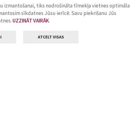
ņu izmantošanai, tiks nodrošināta tīmekļa vietnes optimāla
zmantosim sīkdatnes Jūsu ierīcē. Savu piekrišanu Jūs
atnes.
UZZINĀT VAIRĀK
.
I
ATCELT VISAS
Klientu apkalpošana
ilsētas pašvaldība
Darba laiks
, Jelgava, LV-3001
Pirmdienās
8.00 - 18.00
Otrdienās
8.00 - 17.00
22
Trešdienās
8.00 - 17.00
va.lv
Ceturtdienās
8.00 - 17.00
Piektdienās
8.00 - 14.30