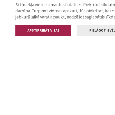
Šī tīmekļa vietne izmanto sīkdatnes. Piekrītot sīkdat
darbība. Turpinot vietnes apskati, Jūs piekrītat, ka i
jebkurā laikā varat atsaukt, nodzēšot saglabātās sīkd
APSTIPRINĀT VISAS
PIELĀGOT IZVĒL
Kontakti
Jelgavas valstp
Lielā iela 11
+371 630055
pasts@jelga