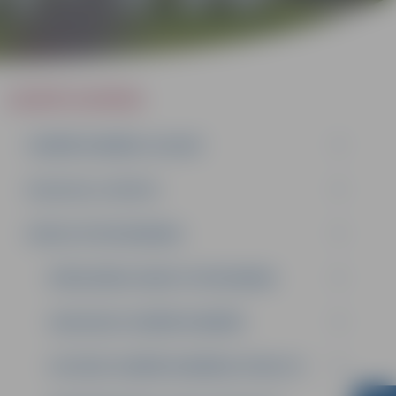
UZŅĒMĒJDARBĪBA
UZŅĒMĒJDARBĪBA JELGAVĀ
ATĻAUJAS, LICENCES
ATBALSTA PROGRAMMAS
PAŠVALDĪBAS GRANTU PROGRAMMA
GADA BALVA UZŅĒMĒJDARBĪBĀ
SOCIĀLĀS UZŅĒMĒJDARBĪBAS ATBALSTS