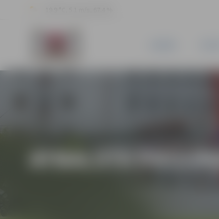
19.9 °C, 5.1 m/s, 67.4 %
JAUNUMI
PILSĒ
ATBALSTA PROG