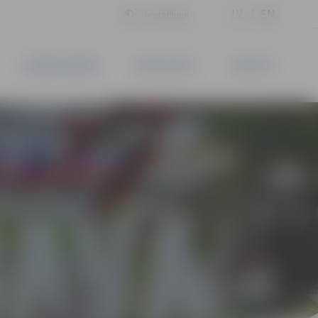
LV
EN
Iestatījumi
UZŅĒMĒJDARBĪBA
PAKALPOJUMI
KONTAKTI