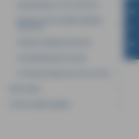
RADOŠUMA BALVA “IDEJU SPOGULIS”
RESURSU CENTRS UZŅĒMĒJDARBĪBAS
ATBALSTAM
ZEMGALES UZŅĒMUMU KATALOGS
LIAA PĀRSTĀVNIECĪBA JELGAVĀ
ATTĪSTĪBAS FINANŠU INSTITŪCIJA ALTUM
INVESTORIEM
SOCIĀLĀ UZŅĒMĒJDARBĪBA