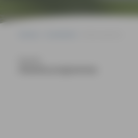
Sākumlapa
Uzņēmējdarbība
Atbalsta programmas
Klausīties
Atbalsta programmas