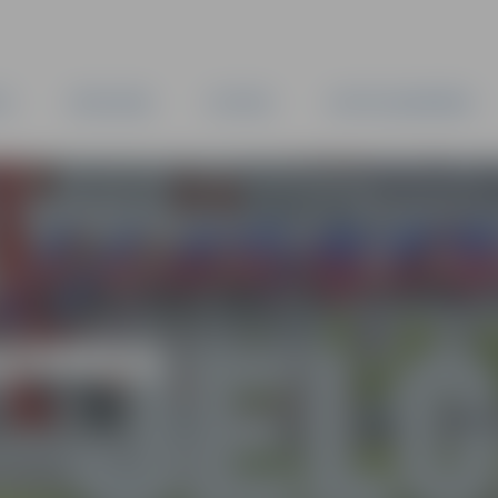
TA
PAŠVALDĪBA
IESTĀDES
KAPITĀLSABIEDRĪBAS
RAMMAS