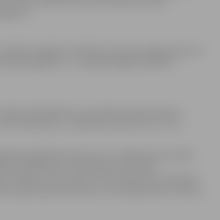
1, tālrunis: 63081700, elektroniskā pasta adrese:
elgava.lv
rīcībspēju aizgādni izskatīšanas, lēmuma sagatavošanas un
ieņemšanas gadījumā – turpmākā aizgādņa darbības
zpilde (Vispārīgās datu aizsardzības regulas 6.panta
55.-364 .pants u.c.), Bāriņtiesu likumu (t.sk., 4., 16.,
gadīga aizgādnībā esoša persona, aizgādņa (potenciālā,
a, veselības dati, informācija, ko var sniegt
iestādes, kā arī citi dati un informācija, kura atbilstoši
juma nepieciešama bāriņtiesas normatīvajos aktos noteikto