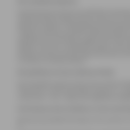
Datu saņēmēju kategorijas
Konkrētā administratīvā procesa dalībnieki, lietā piea
tiesībaizsardzības iestādes (policija, prokuratūra, ties
pārbaudes veikšana), Tiesībsarga birojs (lietas pārbau
“Jelgavas sociālo lietu pārvalde” (pabalsta jautājums)
pieprasījums par informācijas sniegšanu (tiks nodoti ti
izpildei), citas valsts un pašvaldību iestādes, kurām a
pienākums paziņot par pieņemtajiem lēmumiem, kā arī 
uzturēšanu un tehnisko atbalstu.
Datu glabāšanas termiņi /dzēšanas kritēriji
Dati tiks glabāti saskaņā ar Arhīvu likuma, Ministru 
“Dokumentu un arhīvu pārvaldības noteikumi” un Jelg
noteikumiem – lietā – 5 gadus pēc aizgādnības izbeigš
Informācija par datu nosūtīšanu uz trešo valsti (ā
Bāriņtiesas apstrādātā informācija var tikt nosūtīta uz
ja: