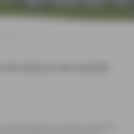
atu apstrādi)
(Informācija par datu apstrādi)
alstspilsētas bāriņtiesa”, reģistrācijas Nr. 90002266173,