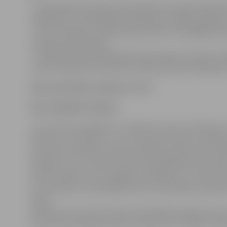
– attiecīgā informācija tiek pieprasīta Latvijas Republ
palīdzību un tiesiskajām attiecībām civilajās, ģimenes 
– tās nosūtīšana ir nepieciešama bērna vai aizgādnībā 
interešu aizsardzībai;
– konkrētās lietas dalībnieka dzīvesvieta ir/ir bijusi at
valsts kompetento iestāžu rīcībā esošā informācija par
Datu apstrādes sistēmas:
BARIS
Datu subjekta tiesības:
Jums kā datu subjektam ir tiesības vērsties pie Pārziņa
labošanu vai dzēšanu, vai normatīvajos aktos noteiktajo
pret datu apstrādi, ja tiek konstatēta prettiesiska to ap
Gadījumos, ja ir interese saņemt detalizētāku informāci
pastāv aizdomas par iespējamu pārkāpumu, aicinām vērs
vai sazināties ar pašvaldības datu aizsardzības speciālist
3001).
Sūdzības par personas datu aizsardzības pārkāpumiem va
Datu valsts inspekcijai (adrese: Elijas iela 17, Rīga, LV-1