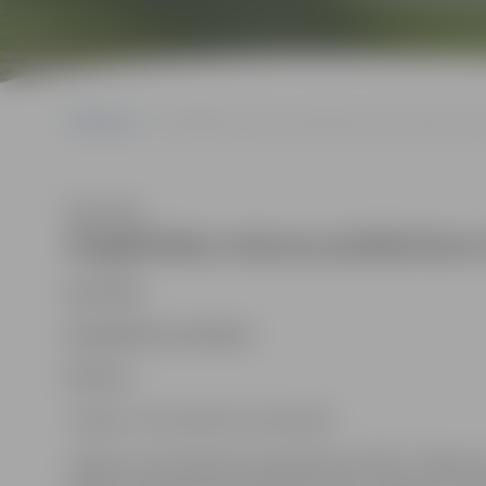
Sākumlapa
Aizgādnības statusa piešķiršana (Informācija par d
Klausīties
Aizgādnības statusa piešķiršana 
Apstrāde
Aizgādnības jautājumi
Pārzinis
Jelgavas valstspilsētas pašvaldība:
Jelgavas valstspilsētas pašvaldības iestāde “Jelgavas v