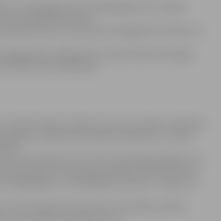
ikas un attiecīgās valsts divpusējā līguma par tiesisko
un krimināllietās ietvaros;
esošās personas, kura atrodas attiecīgajā valstī tiesību un
tiecīgajā valstī un Bāriņtiesai ir nepieciešama attiecīgās
 konkrēto lietas dalībnieku.
 ar pamatotu lūgumu piekļūt Jūsu personu datiem, veikt datu
s gadījumos lūgt datu apstrādes ierobežošanu vai iebilst
strāde.
ju, tiek konstatēti personas datu aizsardzības pārkāpumi vai
ties pie Pārziņa izmantojot norādīto kontaktinformāciju
u (dati@jelgava.lv, tālr.63005444, Lielā iela 11, Jelgava, LV-
r tikt iesniegtas personas datu uzraudzības iestādei –
050, e-pasta adrese: pasts@dvi.gov.lv).