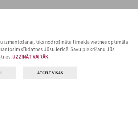
ņu izmantošanai, tiks nodrošināta tīmekļa vietnes optimāla
zmantosim sīkdatnes Jūsu ierīcē. Savu piekrišanu Jūs
atnes.
UZZINĀT VAIRĀK
.
I
ATCELT VISAS
Klientu apkalpošana
ilsētas pašvaldība
Darba laiks