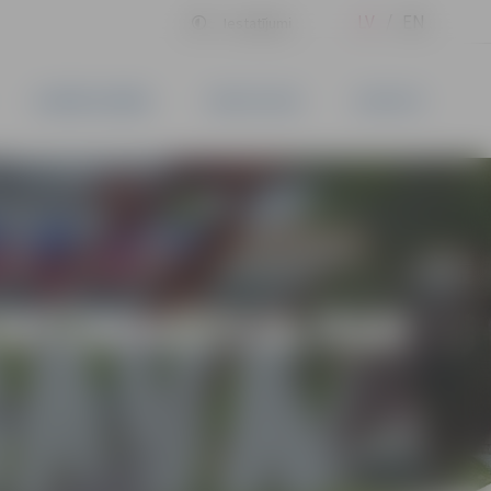
LV
EN
Iestatījumi
UZŅĒMĒJDARBĪBA
PAKALPOJUMI
KONTAKTI
INFORMĀCIJA PAR