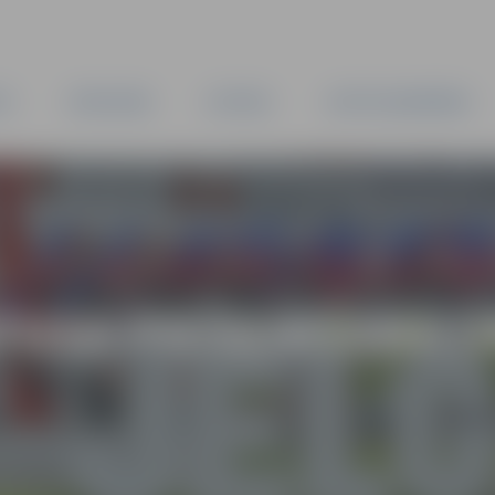
TA
PAŠVALDĪBA
IESTĀDES
KAPITĀLSABIEDRĪBAS
TUSA PIEŠĶIRŠANA (