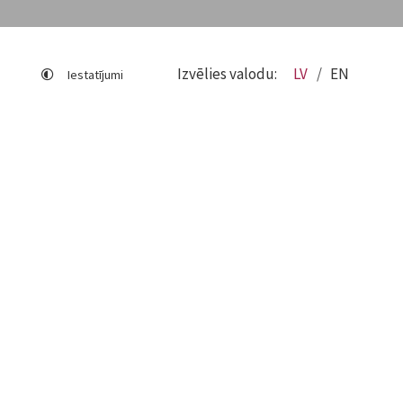
Izvēlies valodu:
LV
EN
Iestatījumi
Lapas karte
Viegli lasīt