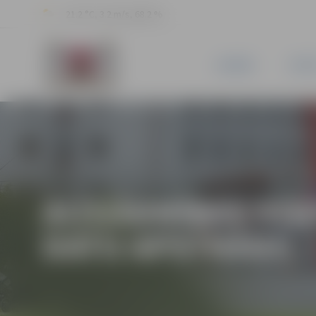
21.2 °C, 3.2 m/s, 68.2 %
JAUNUMI
PILSĒ
AIZGĀDNĪBAS STA
DATU APSTRĀDI)