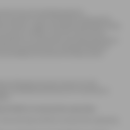
icināts tulks, pēc attiecīgā pieprasījuma
a), Valsts bērnu tiesību aizsardzības inspekcija (lietas
des veikšana), Jelgavas valstspilsētas pašvaldības iestāde
, personas un iestādes, kurām tiks nosūtīts pārziņa
kai tādi dati, kuri nepieciešami informācijas pieprasījuma
tbilstoši normatīvajos aktos noteiktajam bāriņtiesai ir
apstrādātāji, kas nodrošina informācijas sistēmu
kabineta 2012.gada 6.novembra noteikumu Nr.748
avas valstspilsētas bāriņtiesas lietu nomenklatūras
anas.
rpus ES/EEZ) vai starptautisku organizāciju
 trešo valsti (ārpus ES/EEZ) vai starptautisku organizāciju,