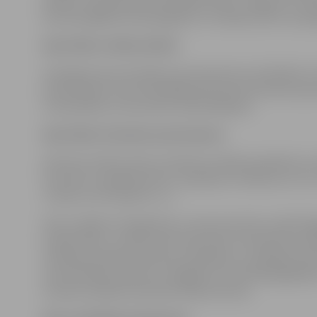
adrese: Pulkveža Oskara Kalpaka ielā 9, Jelgavā, LV-300
barintiesa@barintiesa.jelgava.lv, tīmekļa vietne: www.j
Apstrādes nolūks/mērķis
Iesnieguma par iecelšanu par personas ar ierobežotu 
pieņemšanas, kā arī labvēlīga administratīvā akta p
uzraudzības un kontroles nodrošināšanai.
Apstrādes tiesiskais pamatojums
pārzinim tiesību aktos noteikto juridisko pienākumu i
1.punkta c) apakšpunkts), saskaņā ar Civillikumu (t.sk., 3
17.pants, 40.-43.pants u.c.).
Datu subjektu kategorijas un personas datu veidi Piln
esošā) vārds, uzvārds, personas kods, kontaktinformācij
tiesībaizsardzības (dati par sodāmību un pārkāpumiem) 
normatīvajiem aktiem ir obligāta vai konkrētajā gadī
funkciju izpildei konkrētā mērķa ietvaros.