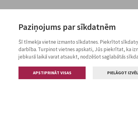
Paziņojums par sīkdatnēm
Šī tīmekļa vietne izmanto sīkdatnes. Piekrītot sīkdat
darbība. Turpinot vietnes apskati, Jūs piekrītat, ka i
jebkurā laikā varat atsaukt, nodzēšot saglabātās sīkd
APSTIPRINĀT VISAS
PIELĀGOT IZVĒL
Kontakti
Jelgavas valstp