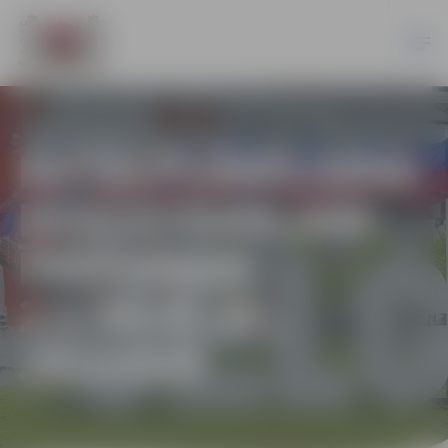
DETĀLPLĀNOJUMS
NEKUSTAMAJAM
ĪPAŠUMAM
2.LĪNIJĀ 2K,
JELGAVĀ