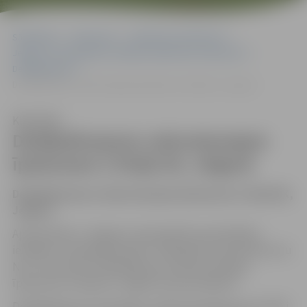
Sākumlapa
Dokumenti
Plānošanas dokumenti
Jelgavas valstspilsētas attīstības plānošanas dokumenti
Detālplānojumi
Detālplānojums nekustamajam īpašumam 2.līnijā 2K, Jelgavā
Klausīties
Detālplānojums nekustamajam
īpašumam 2.līnijā 2K, Jelgavā
Detālplānojums nekustamajam īpašumam 2.līnijā 2K,
Jelgavā
Apstiprināts ar Jelgavas valstspilsētas pašvaldības
iestādes “Centrālā pārvalde” 2023.gada 21.aprīļa lēmumu
Nr.2.1-26.3/1335 “Detālplānojuma nekustamajam
īpašumam 2.līnijā 2K, Jelgavā, apstiprināšana”.
Detālplānojuma materiāli un dokumentācija par izstrādi