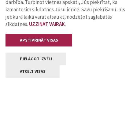
darbība. Turpinot vietnes apskati, Jūs piekrītat, ka
izmantosim sīkdatnes Jūsu ierīcē. Savu piekrišanu Jūs
jebkurā laikā varat atsaukt, nodzēšot saglabātās
sīkdatnes.
UZZINĀT VAIRĀK
.
APSTIPRINĀT VISAS
PIELĀGOT IZVĒLI
ATCELT VISAS
Kontakti