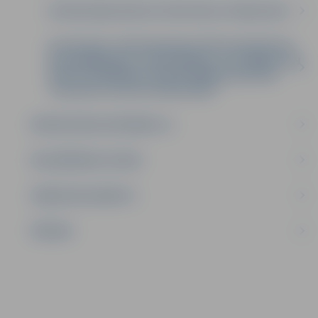
DETĀLPLĀNOJUMI UN TERITORIJU PLĀNOJUMI
NOTEIKUMI “PAR PERSONALIZĒTĀS VIEDKARTES
NOFORMĒŠANAS, IZSNIEGŠANAS, LIETOŠANAS UN
DEAKTIVIZĒŠANAS VAI ANULĒŠANAS KĀRTĪBU
JELGAVAS PILSĒTAS PAŠVALDĪBĀ”
BŪVNIECĪBAS INFORMĀCIJA
DELEĢĒŠANAS LĪGUMI
DARBA REGLAMENTS
ĪPAŠUMI