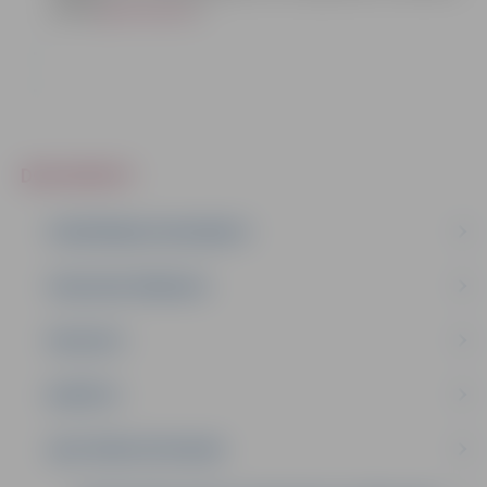
vietnē
geolatvija.lv.
)
DOKUMENTI
PLĀNOŠANAS DOKUMENTI
PUBLISKIE PĀRSKATI
PROJEKTI
BUDŽETS
SAISTOŠIE NOTEIKUMI