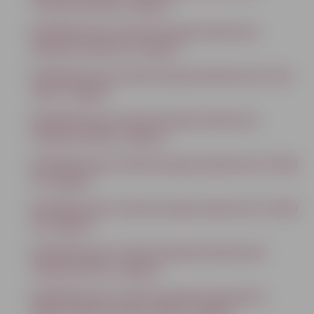
Tērvetes ielā 259, Jelgavā
Detālplānojums nekustamajam īpašumam
Dobeles šosejā 118, Jelgavā
Detālplānojums nekustamajam īpašumam Ozolu
ceļā 7, Jelgavā
Detālplānojums nekustamajam īpašumam
Stadiona ielā 38, Jelgavā
Detālplānojums nekustamajam īpašumam 5.līnijā
30, Jelgavā
Detālplānojums nekustamajam īpašumam 2.līnijā
2K, Jelgavā
Detālplānojums nekustamajiem īpašumiem
Zemeņu ielā 12, Jelgavā
Detālplānojums nekustamajiem īpašumiem
Kūliņu ceļā 4 un Siena ceļā 15, Jelgavā