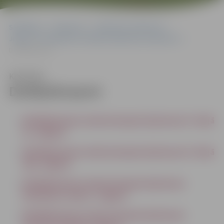
Sākumlapa
Dokumenti
Plānošanas dokumenti
Jelgavas valstspilsētas attīstības plānošanas dokumenti
Detālplānojumi
Klausīties
Detālplānojumi
Detālplānojums nekustamajam īpašumam 5. līnijā
31, Jelgavā
Detālplānojums nekustamajam īpašumam 6. līnijā
42A, Jelgavā
Detālplānojums nekustamajam īpašumam
Pambakaru ceļā 11. Jelgavā
Detālplānojums nekustamajam īpašumam