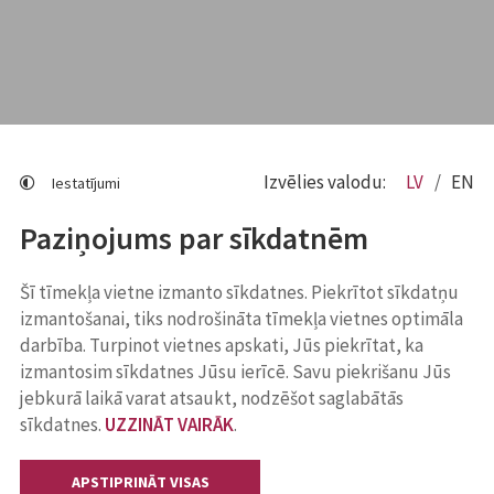
Izvēlies valodu:
LV
EN
Iestatījumi
Paziņojums par sīkdatnēm
Šī tīmekļa vietne izmanto sīkdatnes. Piekrītot sīkdatņu
izmantošanai, tiks nodrošināta tīmekļa vietnes optimāla
darbība. Turpinot vietnes apskati, Jūs piekrītat, ka
izmantosim sīkdatnes Jūsu ierīcē. Savu piekrišanu Jūs
jebkurā laikā varat atsaukt, nodzēšot saglabātās
sīkdatnes.
UZZINĀT VAIRĀK
.
APSTIPRINĀT VISAS