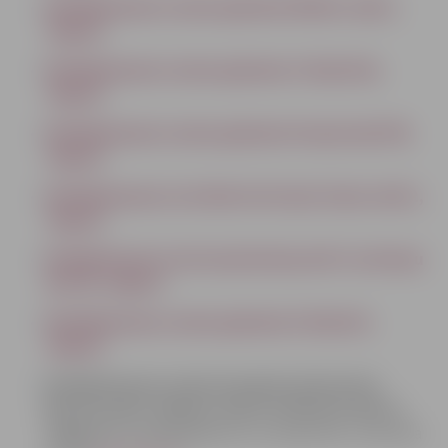
Detālplānojums zemes gabalam Meldru ceļā 2,
Jelgavā
Detālplānojums zemes gabalam 3.līnijā 22A,
Jelgavā
Detālplānojums zemes gabalam Vecajā ceļā 27B,
Jelgavā
Detālplānojuma izstrāde teritorijai Cukura ielā 2,
Jelgavā
Detālplānojums teritorijai Katoļu ielā 7 un Katoļu
ielā 7B, Jelgavā
Detālplānojums zemes gabalam 6.līnijā 18,
Jelgavā
Detālplānojums nekustamajiem īpašumiem
Neretas ielā 1, Rubeņu ceļā 2 un Neretas ielā 11,
Jelgavā
(Ar detālplānojumu var iepazīties interneta