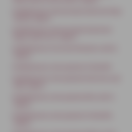
Detālplānojums nekustamajam īpašumam Rogu
ceļā 6/8, Jelgavā
Detālplānojums nekustamajiem īpašumiem
Žagaru ceļā 4 un 4C, Jelgavā
Detālplānojums teritorijai Pambakaru ceļā 10,
Jelgavā
Detālplānojums zemes gabalam 4.līnijā 66A
Detālplānojums zemes gabalam Kalnciema ceļā
120A, Jelgavā
Detālplānojums zemes gabalam Bāra ceļā 14,
Jelgavā
Detālplānojums zemes gabalam 4.līnijā 60A,
Jelgavā