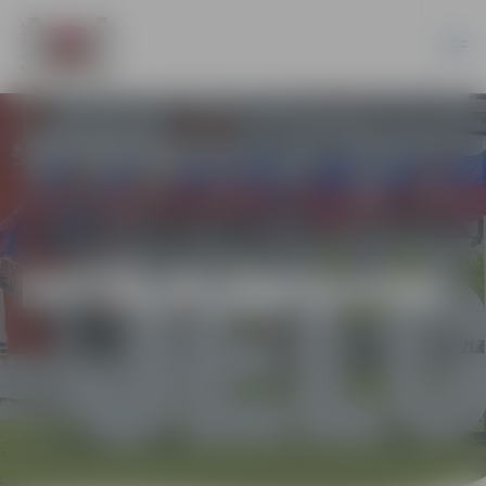
DETĀLPLĀNOJUMI