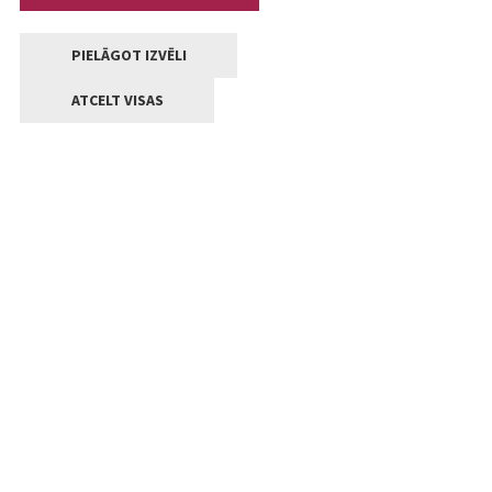
PIELĀGOT IZVĒLI
ATCELT VISAS
Kontakti
Jelgavas valstpilsētas pašvaldība
Lielā iela 11, Jelgava, LV-3001
+371 63005522
pasts@jelgava.lv