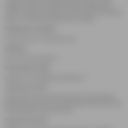
Jelgavas vēstures un mākslas muzejs” piedāvā veikt
izpēti un mākslas priekšmetu konservācijas restaurācijas
darbus –tekstils, keramika/stikls un metāls.
Pakalpojuma saņēmējs
Fiziska persona, Juridiska persona.
Veidlapas
Brīvas formas iesniegums.
Pieprasīšanas kanāli
e-pasts
: Saiva.Kuple@muzejs.jelgava.lv
Telefoniski
: 63021855
Darba laiks: Otrdiena 8.00-12.00; 12.45-17.00; Trešdiena
8.00-12.00; 12.45-17.00; Ceturtdiena 8.00-12.00; 12.45-17.00;
Piektdiena 8.00-12.00; 12.30-15.30
Saņemšanas kanāli