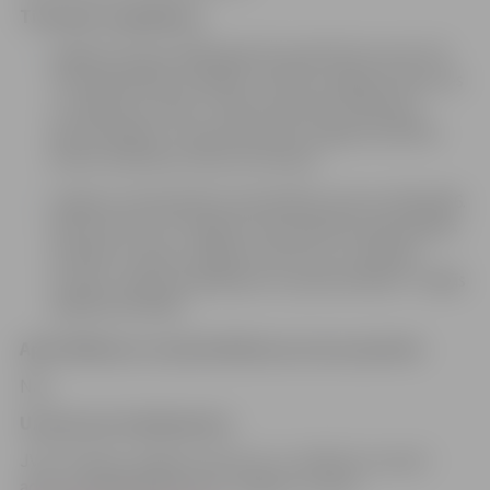
Tiesiskais regulējums
Jelgavas domes 2006. gada 20. aprīļa lēmums Nr. 6/3
“Par pašvaldības iestādes “Ģ.Eliasa Jelgavas Vēstures
un mākslas muzejs” nolikuma jaunās redakcijas
apstiprināšanu” (ar grozījumiem Jelgavas pilsētas
domes 24.05.2012. lēmums Nr.8/10)
Jelgavas valstspilsētas pašvaldības domes 30.04.2026.
lēmums Nr.7/12 “Jelgavas valstspilsētas pašvaldības
iestādes “Ģ.Eliasa Jelgavas vēstures un mākslas
muzejs” maksas pakalpojumu apstiprināšana” (stājās
spēkā 01.05.2026.)
Apstrīdēšanas vai pārsūdzības procesa apraksts
Nav.
Uzziņas par pakalpojumu
JVPI “Ģ.Eliasa Jelgavas vēstures un mākslas muzejs”,
adrese: Akadēmijas iela 10, Jelgava; e-pasts: