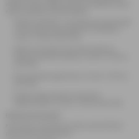
iestādes “Ģ.Eliasa Jelgavas vēstures un mākslas muzejs”
maksas pakalpojumu apstiprināšana”:
Objekta novērtēšana – konsultācija par konservācijas
vai restaurācijas nepieciešamību un izmaksām, 1
stunda – 41.78
euro
(bez PVN);
Objekta restaurācija, konservācija (maksā nav
iekļautas materiālu izmaksas), 1 stunda – 41.78
euro
(bez PVN);
Dokumentācijas sagatavošana, 1 stunda – 41.78
euro
(bez PVN);
Mobilās rentgena iekārtas izmantošana
diagnosticēšanai, 1 stunda – 41.78
euro
(bez PVN).
Pakalpojuma saņemšana
.
Konservācija, restaurācija vai izpēte notiek atbilstoši
pieprasītajam pakalpojumam
.