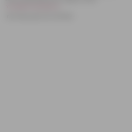
muzejs@muzejs.jelgava.lv
Informācija atjaunota 13.05.2026.