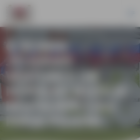
Ģ.ELIASA
JELGAVAS
VĒSTURES UN
MĀKSLAS MUZEJA
RESTAURĀCIJAS
PAKALPOJUMI