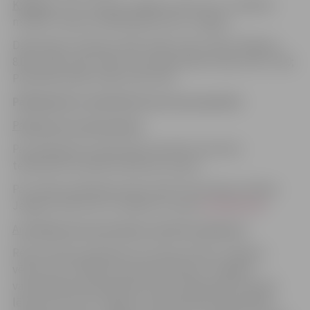
Klātiene
: JVPI “Ģ.Eliasa Jelgavas vēstures un mākslas
muzejs”, adrese: Akadēmijas iela 10, Jelgava
Darba laiks: Otrdiena 8.00-12.00; 12.45-17.00; Trešdiena
8.00-12.00; 12.45-17.00; Ceturtdiena 8.00-12.00; 12.45-17.00;
Piektdiena 8.00-12.00; 12.30-15.30
Pakalpojuma saņemšanas procesa apraksts
Pakalpojuma pieprasīšana
.
Par pakalpojumu jāvienojas iepriekš sazinoties
telefoniski vai elektroniski pa e-pastu
.
Par maksas pakalpojumiem skatīt informāciju Ģ.Eliasa
Jelgavas vēstures un mākslas muzeja
tīmekļvietnē
.
Ar pakalpojuma saņemšanu saistītie maksājumi
Restaurācijas pakalpojuma maksa Ģ.Eliasa Jelgavas
vēstures un mākslas muzejā noteikta ar Jelgavas
valstspilsētas pašvaldības domes 2026. gada 30. aprīļa
lēmumu Nr.7/12 “Jelgavas valstspilsētas pašvaldības