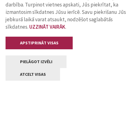
darbība. Turpinot vietnes apskati, Jūs piekrītat, ka
izmantosim sīkdatnes Jūsu ierīcē. Savu piekrišanu Jūs
jebkurā laikā varat atsaukt, nodzēšot saglabātās
sīkdatnes.
UZZINĀT VAIRĀK
.
APSTIPRINĀT VISAS
PIELĀGOT IZVĒLI
ATCELT VISAS
Kontakti