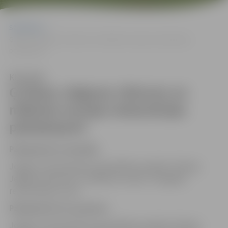
Sākumlapa
Ģ.Eliasa Jelgavas vēstures un mākslas muzeja restaurācijas
pakalpojumi
Klausīties
Ģ.Eliasa Jelgavas vēstures un
mākslas muzeja restaurācijas
pakalpojumi
Pakalpojuma sniedzējs
Jelgavas valstspilsētas pašvaldības iestāde “Ģ.Eliasa
Jelgavas vēstures un mākslas muzejs” Zemgales
restaurācijas centrs
Pakalpojuma īss apraksts
Jelgavas valstspilsētas pašvaldības iestāde “Ģ.Eliasa