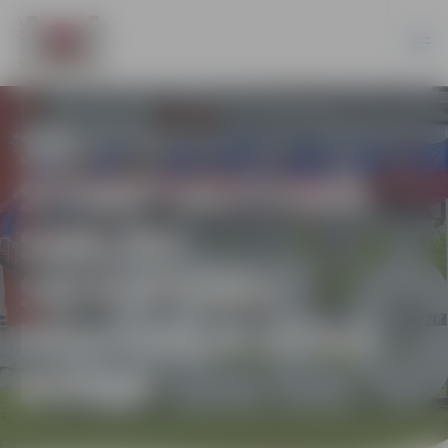
12.
STARPTAUTISKĀ
SMILŠU
SKULPTŪRU
FESTIVĀLA OTRĀ
DIENA