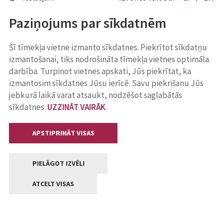
Paziņojums par sīkdatnēm
Šī tīmekļa vietne izmanto sīkdatnes. Piekrītot sīkdatņu
izmantošanai, tiks nodrošināta tīmekļa vietnes optimāla
darbība. Turpinot vietnes apskati, Jūs piekrītat, ka
izmantosim sīkdatnes Jūsu ierīcē. Savu piekrišanu Jūs
jebkurā laikā varat atsaukt, nodzēšot saglabātās
sīkdatnes.
UZZINĀT VAIRĀK
.
APSTIPRINĀT VISAS
PIELĀGOT IZVĒLI
ATCELT VISAS