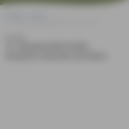
Sākumlapa
Galerijas
12. Starptautiskā Smilšu skulptūru festivāla otrā diena
Klausīties
12. Starptautiskā Smilšu
skulptūru festivāla otrā diena