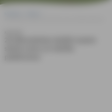
Sākumlapa
Galerijas
20 sākumskolas skolēni saņem skolas somu un mācību piederumus
Klausīties
20 sākumskolas skolēni saņem
skolas somu un mācību
piederumus