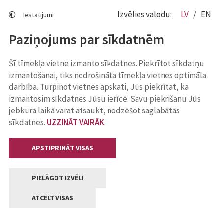
Izvēlies valodu:
LV
EN
Iestatījumi
Paziņojums par sīkdatnēm
Šī tīmekļa vietne izmanto sīkdatnes. Piekrītot sīkdatņu
izmantošanai, tiks nodrošināta tīmekļa vietnes optimāla
darbība. Turpinot vietnes apskati, Jūs piekrītat, ka
izmantosim sīkdatnes Jūsu ierīcē. Savu piekrišanu Jūs
jebkurā laikā varat atsaukt, nodzēšot saglabātās
sīkdatnes.
UZZINĀT VAIRĀK
.
APSTIPRINĀT VISAS
PIELĀGOT IZVĒLI
ATCELT VISAS