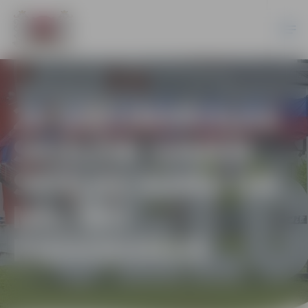
20 SĀKUMSKOLAS
SKOLĒNI SAŅEM
SKOLAS SOMU UN
MĀCĪBU
PIEDERUMUS