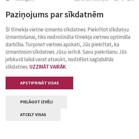
Paziņojums par sīkdatnēm
Šī tīmekļa vietne izmanto sīkdatnes. Piekrītot sīkdatņu
izmantošanai, tiks nodrošināta tīmekļa vietnes optimāla
darbība. Turpinot vietnes apskati, Jūs piekrītat, ka
izmantosim sīkdatnes Jūsu ierīcē. Savu piekrišanu Jūs
jebkurā laikā varat atsaukt, nodzēšot saglabātās
sīkdatnes.
UZZINĀT VAIRĀK
.
APSTIPRINĀT VISAS
PIELĀGOT IZVĒLI
ATCELT VISAS