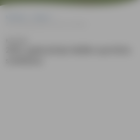
Sākumlapa
Galerijas
2023. gada jūnija labāko sportistu sveikšana
Klausīties
2023. gada jūnija labāko sportistu
sveikšana