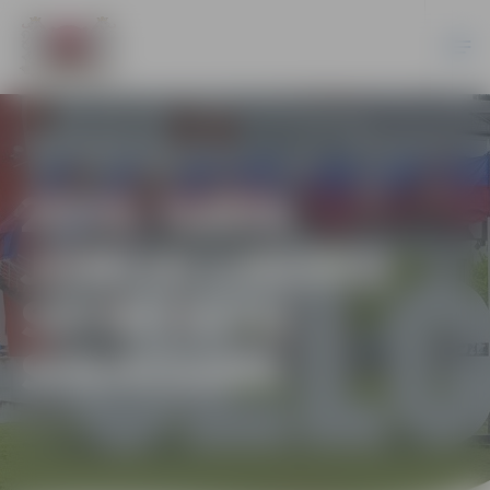
2023. GADA
JŪNIJA LABĀKO
SPORTISTU
SVEIKŠANA