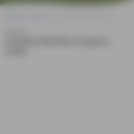
Sākumlapa
Galerijas
Aizvadīti bibliotēkas Pagalma svētki
Klausīties
Aizvadīti bibliotēkas Pagalma
svētki