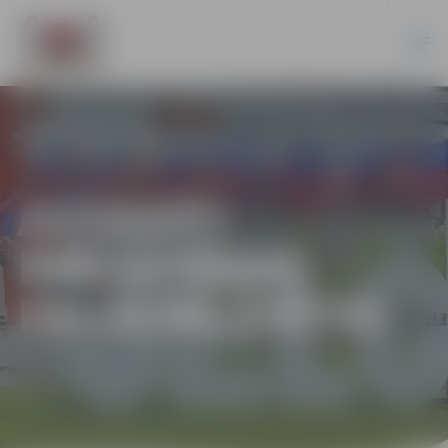
AIZVADĪTI
BIBLIOTĒKAS
PAGALMA SVĒTKI