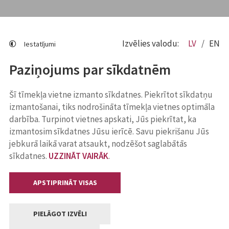
Izvēlies valodu:
LV
EN
Iestatījumi
Paziņojums par sīkdatnēm
Šī tīmekļa vietne izmanto sīkdatnes. Piekrītot sīkdatņu
izmantošanai, tiks nodrošināta tīmekļa vietnes optimāla
darbība. Turpinot vietnes apskati, Jūs piekrītat, ka
izmantosim sīkdatnes Jūsu ierīcē. Savu piekrišanu Jūs
jebkurā laikā varat atsaukt, nodzēšot saglabātās
sīkdatnes.
UZZINĀT VAIRĀK
.
APSTIPRINĀT VISAS
PIELĀGOT IZVĒLI