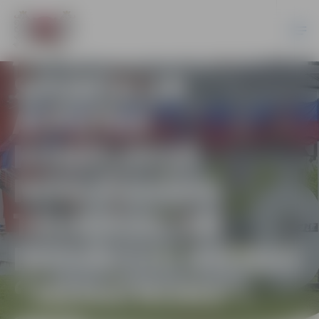
AR SACENSĪBĀM
SPORTA UN
ATPŪTAS
KOMPLEKSĀ
NOSLĒGUŠĀS
TEHNIKAS UN
INOVĀCIJU DIENAS
“MEHATRONS”.