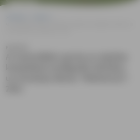
2021
Sākumlapa
Galerijas
Ar sacensībām sporta un atpūtas kompleksā noslēgušās tehnikas un
inovāciju dienas “Mehatrons”. 2021
Klausīties
Ar sacensībām sporta un atpūtas
kompleksā noslēgušās tehnikas
un inovāciju dienas “Mehatrons”.
2021