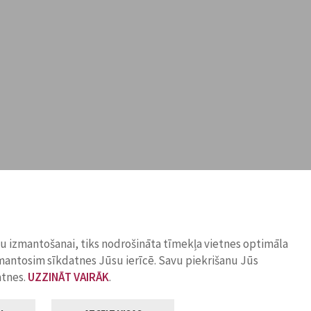
ņu izmantošanai, tiks nodrošināta tīmekļa vietnes optimāla
zmantosim sīkdatnes Jūsu ierīcē. Savu piekrišanu Jūs
atnes.
UZZINĀT VAIRĀK
.