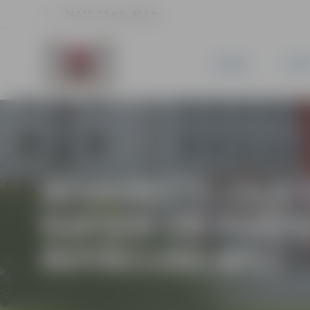
24.8 °C, 2.5 m/s, 66.1 %
JAUNUMI
PILSĒ
ATJAUNOTS CEĻA 
KAPIEM UN PABEI
ROTĀCIJAS APLĪ