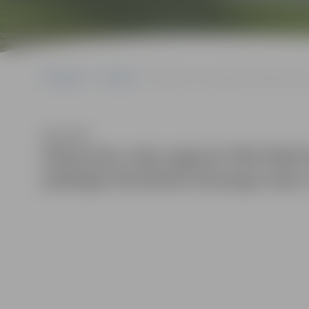
Sākumlapa
Galerijas
Atjaunots ceļa segums līdz Mežciemam,
Klausīties
Atjaunots ceļa segums līdz Mež
pabeigti būvdarbi Aizsargu ielas 