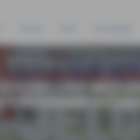
TA
PAŠVALDĪBA
IESTĀDES
KAPITĀLSABIEDRĪBAS
SEGUMS LĪDZ MEŽCI
GTI BŪVDARBI AIZSA