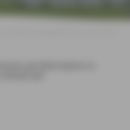
 gar Meža kapiem un pabeigti būvdarbi Aizsargu ielas rotācijas aplī
ciemam, gar Meža kapiem un
rotācijas aplī