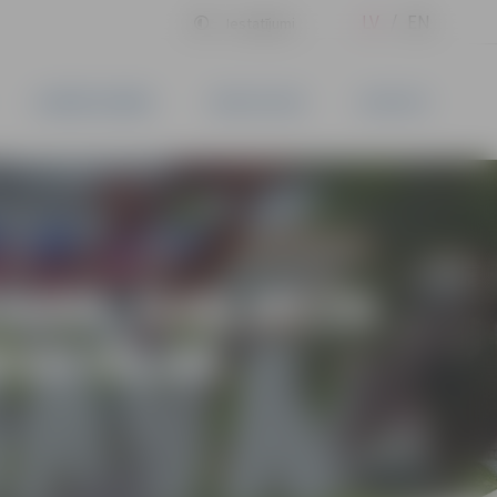
LV
EN
Iestatījumi
UZŅĒMĒJDARBĪBA
PAKALPOJUMI
KONTAKTI
EMAM, GAR MEŽA
RGU IELAS