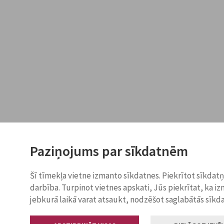
Paziņojums par sīkdatnēm
Šī tīmekļa vietne izmanto sīkdatnes. Piekrītot sīkdat
darbība. Turpinot vietnes apskati, Jūs piekrītat, ka i
jebkurā laikā varat atsaukt, nodzēšot saglabātās sīkd