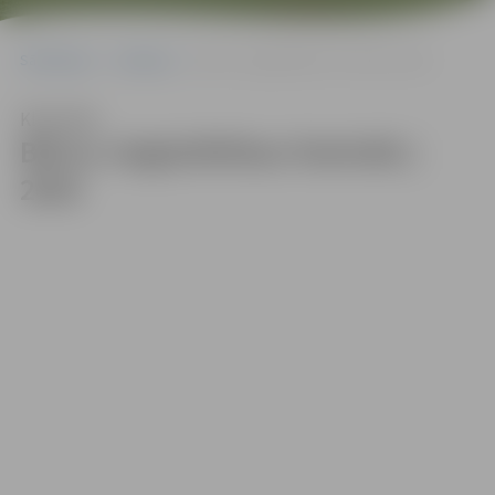
Sākumlapa
Galerijas
Bērnu vieglatlētikas festivāls | 2025
Klausīties
Bērnu vieglatlētikas festivāls |
2025