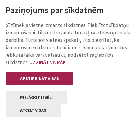
Paziņojums par sīkdatnēm
Šī tīmekļa vietne izmanto sīkdatnes. Piekrītot sīkdatņu
izmantošanai, tiks nodrošināta tīmekļa vietnes optimāla
darbība. Turpinot vietnes apskati, Jūs piekrītat, ka
izmantosim sīkdatnes Jūsu ierīcē. Savu piekrišanu Jūs
jebkurā laikā varat atsaukt, nodzēšot saglabātās
sīkdatnes.
UZZINĀT VAIRĀK
.
APSTIPRINĀT VISAS
PIELĀGOT IZVĒLI
ATCELT VISAS