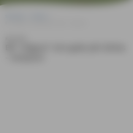
Sākumlapa
Galerijas
BK “Jelgava” otro gadu pēc kārtas – čempioni
Klausīties
BK “Jelgava” otro gadu pēc kārtas
– čempioni