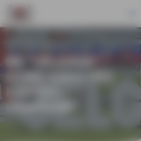
BK “JELGAVA”
OTRO GADU PĒC
KĀRTAS –
ČEMPIONI