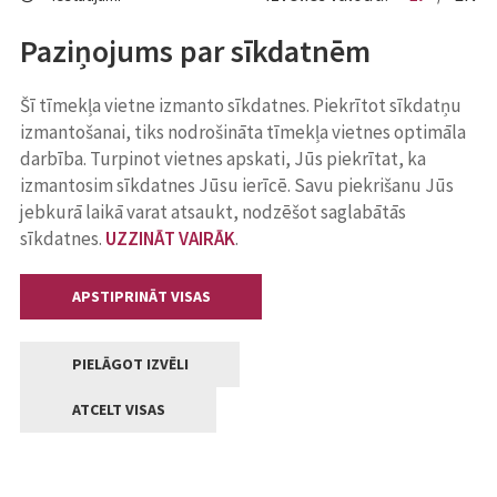
Paziņojums par sīkdatnēm
Šī tīmekļa vietne izmanto sīkdatnes. Piekrītot sīkdatņu
izmantošanai, tiks nodrošināta tīmekļa vietnes optimāla
darbība. Turpinot vietnes apskati, Jūs piekrītat, ka
izmantosim sīkdatnes Jūsu ierīcē. Savu piekrišanu Jūs
jebkurā laikā varat atsaukt, nodzēšot saglabātās
sīkdatnes.
UZZINĀT VAIRĀK
.
APSTIPRINĀT VISAS
PIELĀGOT IZVĒLI
ATCELT VISAS