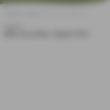
Sākumlapa
Galerijas
BMX sacensības Jelgavā 2023
Klausīties
BMX sacensības Jelgavā 2023