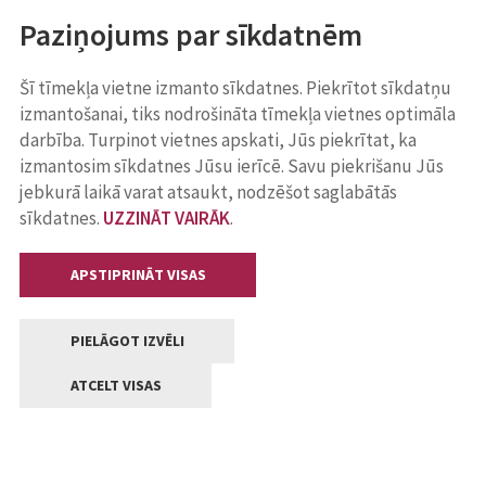
Paziņojums par sīkdatnēm
Šī tīmekļa vietne izmanto sīkdatnes. Piekrītot sīkdatņu
izmantošanai, tiks nodrošināta tīmekļa vietnes optimāla
darbība. Turpinot vietnes apskati, Jūs piekrītat, ka
izmantosim sīkdatnes Jūsu ierīcē. Savu piekrišanu Jūs
jebkurā laikā varat atsaukt, nodzēšot saglabātās
sīkdatnes.
UZZINĀT VAIRĀK
.
APSTIPRINĀT VISAS
PIELĀGOT IZVĒLI
ATCELT VISAS